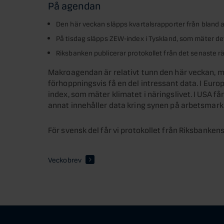
På agendan
Den här veckan släpps kvartalsrapporter från bland
På tisdag släpps ZEW-index i Tyskland, som mäter de
Riksbanken publicerar protokollet från det senaste 
Makroagendan är relativt tunn den här veckan, m
förhoppningsvis få en del intressant data. I Euro
index, som mäter klimatet i näringslivet. I USA f
annat innehåller data kring synen på arbetsmar
För svensk del får vi protokollet från Riksbanke
Veckobrev