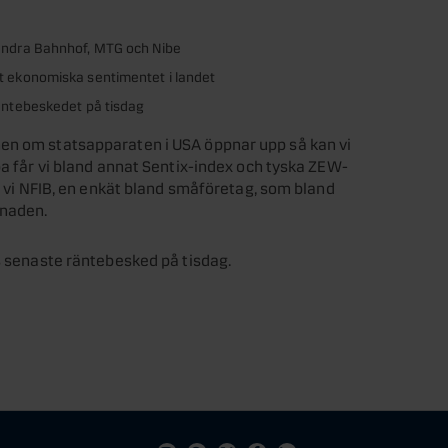
 andra Bahnhof, MTG och Nibe
t ekonomiska sentimentet i landet
räntebeskedet på tisdag
en om statsapparaten i USA öppnar upp så kan vi
pa får vi bland annat Sentix-index och tyska ZEW-
år vi NFIB, en enkät bland småföretag, som bland
knaden.
ns senaste räntebesked på tisdag.