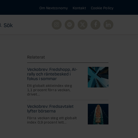
Om Nextconomy
Kontakt
Cookie Policy
Sök
Instagram
Spotify
X
Facebook
Linkedin
Relaterat
Veckobrev: Fredshopp, AI-
rally och räntebesked i
fokus i sommar
Ett globalt aktieindex steg
1,1 procent förra veckan,
drivet...
Veckobrev: Fredsavtalet
lyfter börserna
Förra veckan steg ett globalt
index 0,9 procent lett...