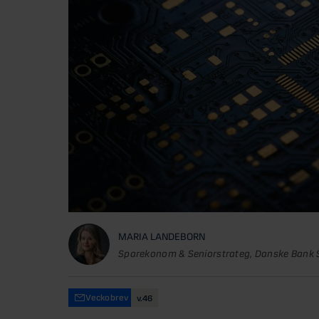
MARIA LANDEBORN
Sparekonom & Seniorstrateg, Danske Bank 
Veckobrev
v.46