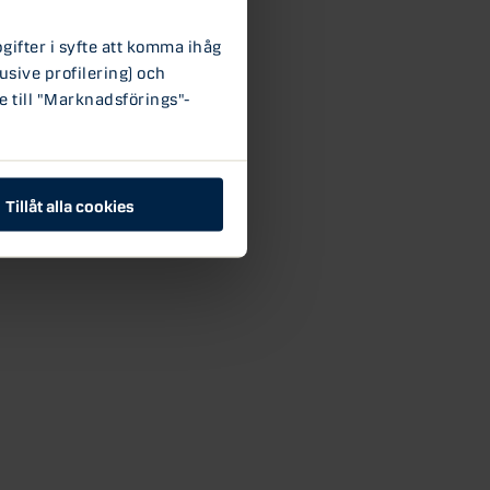
ifter i syfte att komma ihåg
usive profilering) och
e till "Marknadsförings"-
Tillåt alla cookies