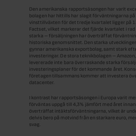
Den amerikanska rapportsäsongen har varit excep
bolagen har hittills har slagit förväntningarna på
vinsttillväxten för det tredje kvartalet ligger på
Factset, vilket markerar det fjärde kvartalet i rad
starka — försäljningen har överträffat förväntnin
historiska genomsnittet. Den starka utvecklingen 
gynnar amerikanska exportbolag, samt stark efter
investeringar. De stora teknikbolagen — Amazon,
levererade inte bara överraskande starka försälj
investeringsplaner för det kommande året. Kons
företagen tillsammans kommer att investera över
datacenter.
I kontrast har rapportsäsongen i Europa varit mer
förväntas uppgå till 4,3% jämfört med året inn
överträffat intäktsförväntningarna, vilket är un
delvis bero på motvind från en starkare euro, men
svag.