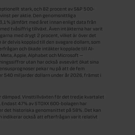
tionellt stark, och 82 procent av S&P 500-
 vinst per aktie. Den genomsnittliga
 13,1% jämfört med året innan enligt data från
 med tvåsiffrig tillväxt. Även intäkterna har varit
garna med drygt 2 procent, vilket är över det
är delvis kopplad till den svagare dollarn, som
frågan och ökade intäkter kopplade till AI-
 Meta, Apple, Alphabet och Microsoft —
ningssiffror utan har också avsevärt ökat sina
ensusprognoser pekar nu på att de fem
 540 miljarder dollarn under år 2026, främst i
 dämpad. Vinsttillväxten för det tredje kvartalet
an. Endast 47% av STOXX 600-bolagen har
der det historiska genomsnittet på 58%. Det kan
 indikerar också att efterfrågan varit relativt