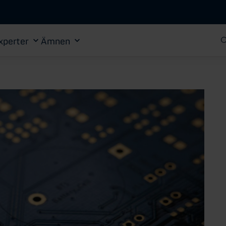
Gå till huvudinnehåll
xperter
Ämnen