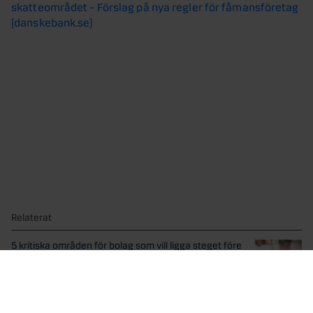
skatteområdet – Förslag på nya regler för fåmansföretag
(danskebank.se)
Relaterat
5 kritiska områden för bolag som vill ligga steget före
Företagare och ledare navigerar i en alltmer komplex
affärsmiljö....
Ny handlingsplan ska stärka klimatsamarbetet mellan