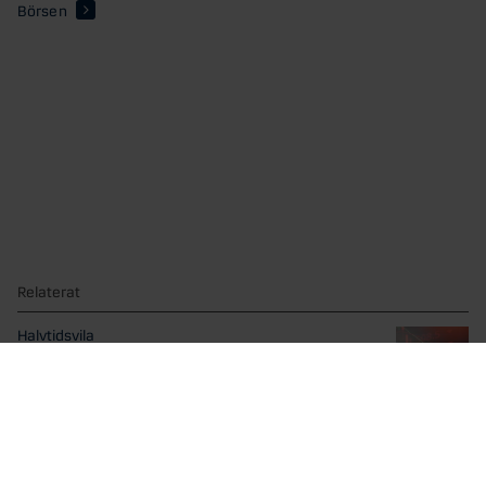
Börsen
Relaterat
Halvtidsvila
Du har precis fått uppleva ännu ett händelserikt första...
Optimismen kring AI är tillbaka
Efter några skakiga veckor för AI- och teknikaktierna har...