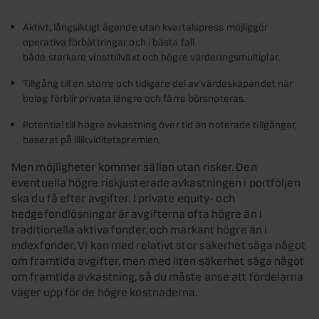
Aktivt, långsiktigt ägande utan kvartalspress möjliggör
operativa förbättringar och i bästa fall
både starkare vinsttillväxt och högre värderingsmultiplar.
Tillgång till en större och tidigare del av värdeskapandet när
bolag förblir privata längre och färre börsnoteras.
Potential till högre avkastning över tid än noterade tillgångar,
baserat på illikviditetspremien.
Men möjligheter kommer sällan utan risker. Den
eventuella högre riskjusterade avkastningen i portföljen
ska du få efter avgifter. I private equity- och
hedgefondlösningar är avgifterna ofta högre än i
traditionella aktiva fonder, och markant högre än i
indexfonder. Vi kan med relativt stor säkerhet säga något
om framtida avgifter, men med liten säkerhet säga något
om framtida avkastning, så du måste anse att fördelarna
väger upp för de högre kostnaderna.