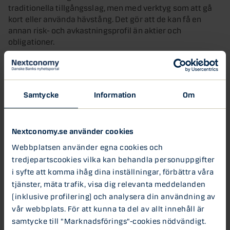
traditionella tillgångsslag, men med verktyg som att gå
kort eller använda hävstång. Det gör att de kan få en
annan risk- och avkastningsprofil än aktier och
obligationer.
Det finns olika hedgefondstrategier med olika
målsättningar, men en återkommande nämnare är
strävan efter låg korrelation med traditionella
Samtycke
Information
Om
marknader. Marknadsneutrala strategier kan isolera
specifika riskpremier, makro- och trendföljande
strategier kan navigera i miljöer med stora rörelser i till
Nextconomy.se använder cookies
exempel räntor, valutor och råvaror, och händelsedrivna
strategier kan skapa värde kring företagsspecifika
Webbplatsen använder egna cookies och
katalysatorer. När tillgångar beter sig olika i olika faser av
tredjepartscookies vilka kan behandla personuppgifter
konjunkturcykeln kan den samlade portföljen få en
i syfte att komma ihåg dina inställningar, förbättra våra
jämnare avkastning och mindre nedgångar.
tjänster, mäta trafik, visa dig relevanta meddelanden
(inklusive profilering) och analysera din användning av
Diversifiering över tid med onoterat
vår webbplats. För att kunna ta del av allt innehåll är
samtycke till "Marknadsförings"-cookies nödvändigt.
Över tid har det visat sig att priserna på onoterade bolag