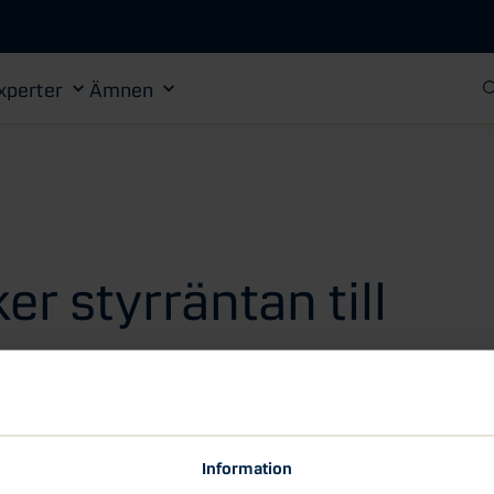
Gå till huvudinnehåll
xperter
Ämnen
r styrräntan till
räntan med 0,25 procentenheter vilket innebär
t var helt i linje med vad de flesta experter hade
Information
t ytterligare sänkningar av styrräntan kan ske