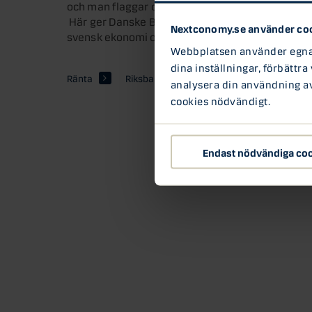
och man flaggar då för en eventuell dubbelsänkni
Här ger Danske Banks chefekonom, Michael Grahn
Nextconomy.se använder co
svensk ekonomi och svenska hushåll framöver.
Webbplatsen använder egna c
dina inställningar, förbättra
Ränta
Riksbanken
analysera din användning av 
cookies nödvändigt.
Endast nödvändiga co