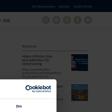
Om Nextconomy
Kontakt
Cookie Policy
Sök
Instagram
Spotify
X
Facebook
Linkedin
Relaterat
Högre inflation ökar
sannolikheten för
räntehöjning
Idag presenterades
preliminära Inflationssiffror
för juli som kom in...
Riksbanken lämnar räntan
oförändrad
Riksbanken lämnade som
väntat styrräntan oförändrad
på 1,75 procent...
Om