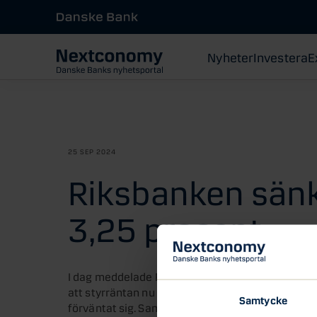
Nyheter
Investera
E
25 SEP 2024
Riksbanken sänke
3,25 procent
I dag meddelade Riksbanken att man sänker styr
att styrräntan nu landar på 3,25 procent. Beskede
Samtycke
förväntat sig. Samtidigt meddelade Riksbanken at