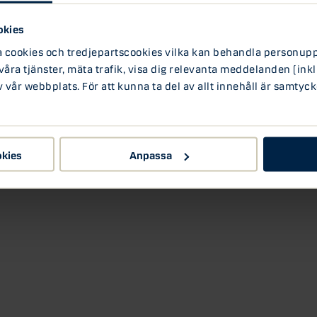
ng vid något av de två mötena som återstår i år.
, sin syn på hur detta kommer att påverka
okies
ookies och tredjepartscookies vilka kan behandla personuppg
 våra tjänster, mäta trafik, visa dig relevanta meddelanden (inkl
vår webbplats. För att kunna ta del av allt innehåll är samtyck
okies
Anpassa