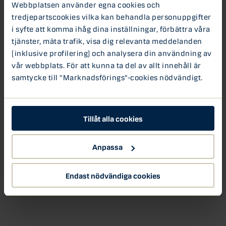
Webbplatsen använder egna cookies och
närmar sig rekordhöga nivåer vilket kommer att sätta
tredjepartscookies vilka kan behandla personuppgifter
press på Riksbankens agerande när det gäller styrräntan.
i syfte att komma ihåg dina inställningar, förbättra våra
Danske Banks prognos är att Riksbanken sänker
tjänster, mäta trafik, visa dig relevanta meddelanden
styrräntan till 2 procent i maj.
(inklusive profilering) och analysera din användning av
vår webbplats. För att kunna ta del av allt innehåll är
Inflation
Ränta
samtycke till "Marknadsförings"-cookies nödvändigt.
Tillåt alla cookies
Anpassa
Endast nödvändiga cookies