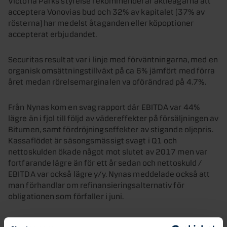
acceptera Vonovias bud och 32% av kapitalet (37% av
rösterna) har medelst åtaganden eller köpoptioner
accepterat erbjudandet.
Securitas resultat var i linje med förväntningarna, med en
organisk omsättningstillväxt på ca 6% jämfört med förra
året medan rörelsemarginalen va oförändrad på 4.7%.
Från Nynas kom en svag rapport där EBITDA var 44%
lägre än i fjol till följd av vädereffekter på försäljningen av
Bitumen, samt fördröjningseffekter av stigande oljepris.
Kassaflödet är säsongsmässigt svagt i Q1 och
nettoskulden ökade något mot slutet av 2017 men var
fortfarande lägre än för ett år sedan och nettoskuld /
EBITDA var också lägre y/y. Nynas meddelade också att
man förhandlar om refinansieringsalternativ för
obligationen som förfaller i juni.
Nordax har fått en helt ny styrelse vid en extrastämma