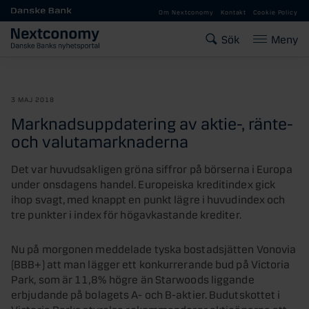
Gå till huvudinnehåll
Om Nextconomy
Kontakt
Cookie Policy
Sök
Meny
3 MAJ 2018
Marknadsuppdatering av aktie-, ränte-
och valutamarknaderna
Det var huvudsakligen gröna siffror på börserna i Europa
under onsdagens handel. Europeiska kreditindex gick
ihop svagt, med knappt en punkt lägre i huvudindex och
tre punkter i index för högavkastande krediter.
Nu på morgonen meddelade tyska bostadsjätten Vonovia
(BBB+) att man lägger ett konkurrerande bud på Victoria
Park, som är 11,8% högre än Starwoods liggande
erbjudande på bolagets A- och B-aktier. Budutskottet i
Victoria Parks styrelse rekommenderar aktieägarna att