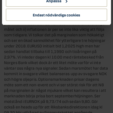
Anpassa
FED lämnade som väntat räntan oförändrad under
gårdagen. I sin redogörelse menade man att i) inflationen
Endast nödvändiga cookies
är i närheten av sitt symmetriska mål på 2% vilket i
praktiken innebär att FED kan låta inflationen överstiga
målet och ii) inflationen är per se inte lika viktig att följa
som tidigare. Vi tolkar det på marginalen som hökaktigt
och ser en ökad sannolikhet för ytterligare tre höjningar
under 2018. EURUSD initialt bid 1,2025 high men har
sedan handlat tillbaka till 1,1990 och tioåringen på
2,97%. Vi inleder dagen kl 10.00 med räntebesked från
Norges Bank vilket dock är ett litet möte varför vi inte
väntar oss några nya signaler. Sedan marsmötet har data
kommit in svagare vilket balanseras upp av svagare NOK
och högre oljepris. Optionsmarknaden prisar dagens
möte som ett non-event och vi ser störst risk för att NB
på marginalen är något mjukare vilket kan resultera i att
marknaden börja prisa bort septemberhöjningen. Ser
motstånd i EURNOK på 9,73/74 och sedan 9,80. Gör
också en heads up för att Riksbanksdirektionen idag kl
09.30 blir utfrågad av finansutskottet angående