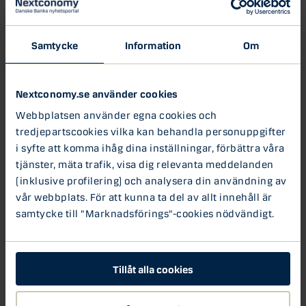
med främst representanter för de nya ägarna Nordic
Capital och Sampo.
Samtycke
Information
Om
Nokia annonserade en mindre avyttring, av sitt
affärsområde Digital Health bestående av Withings, som
säljs tillbaka till Withings grundare. Köparen av förfallna
Nextconomy.se använder cookies
fordringar B2 Holding annonserade att man fått
Webbplatsen använder egna cookies och
kreditbetyget Ba3 med stabila utsikter av Moodys och
BB- med stabila utsikter av S&P. B2 Holding planerar även
tredjepartscookies vilka kan behandla personuppgifter
investerarmöten inför en kommande emission av
i syfte att komma ihåg dina inställningar, förbättra våra
obligationer i EUR. S&P har, på uppdrag av SKF, dragit
tjänster, mäta trafik, visa dig relevanta meddelanden
tillbaka sitt kreditbetyg, BBB- med positiva utsikter, på
(inklusive profilering) och analysera din användning av
bolaget.
vår webbplats. För att kunna ta del av allt innehåll är
samtycke till "Marknadsförings"-cookies nödvändigt.
Idag rapporterar HKScan, Arise, Serneke, Hufvudstaden,
Schibsted, Cherry, Landsbankinn, TDC, kojamo och
Vasakronan.
Tillåt alla cookies
Nytt på ränte- och valutamarknaderna