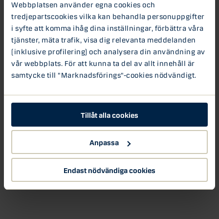
Webbplatsen använder egna cookies och
tredjepartscookies vilka kan behandla personuppgifter
Kreditvärden är en oberoende ekonomi-podcast som
i syfte att komma ihåg dina inställningar, förbättra våra
produceras av Gabriel Bergin och Louis Landeman. Podden
tjänster, mäta trafik, visa dig relevanta meddelanden
tar upp aktuella ämnen inom finansiell
(inklusive profilering) och analysera din användning av
ekonomi.
Podden riktar sig till alla som är intresserade av
vår webbplats. För att kunna ta del av allt innehåll är
sambandet mellan ekonomi och samhälle.
samtycke till "Marknadsförings"-cookies nödvändigt.
För tidigare avsnitt av podden Kreditvärden –
besök
poddens webbplats
eller sök på Kreditvärden
på
nextconomy.se
Tillåt alla cookies
Podd: Kreditvärden
Riksbanken
Anpassa
Endast nödvändiga cookies