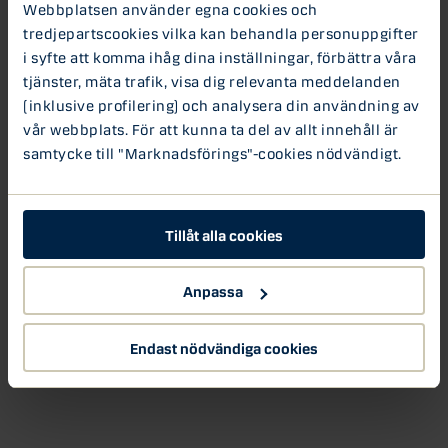
Webbplatsen använder egna cookies och
troligtvis blir värre innan det blir bättre de kommande
tredjepartscookies vilka kan behandla personuppgifter
veckorna. Men på sådär 3 månaders sikt tenderar
i syfte att komma ihåg dina inställningar, förbättra våra
marknadspåverkan att vara begränsad, om vi jämför med
tjänster, mäta trafik, visa dig relevanta meddelanden
tidigare perioder av epidemier, såsom SARS eller Ebola.
(inklusive profilering) och analysera din användning av
Allt det här kommer vi såklart fortsätta bevaka nästa
vecka
vår webbplats. För att kunna ta del av allt innehåll är
samtycke till "Marknadsförings"-cookies nödvändigt.
Aktier
Börsen
Börsveckan
Tillåt alla cookies
Anpassa
Endast nödvändiga cookies