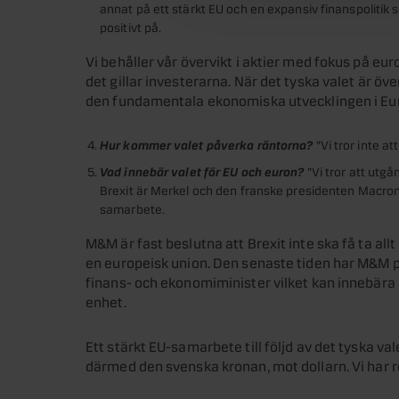
annat på ett stärkt EU och en expansiv finanspolitik 
positivt på.
Vi behåller vår övervikt i aktier med fokus på eur
det gillar investerarna. När det tyska valet är öv
den fundamentala ekonomiska utvecklingen i Eur
Hur kommer valet påverka räntorna?
”Vi tror inte a
Vad innebär valet för EU och euron?
”Vi tror att utgå
Brexit är Merkel och den franske presidenten Macron (
samarbete.
M&M är fast beslutna att Brexit inte ska få ta al
en europeisk union. Den senaste tiden har M&M 
finans- och ekonomiminister vilket kan innebä
enhet.
Ett stärkt EU-samarbete till följd av det tyska vale
därmed den svenska kronan, mot dollarn. Vi har re