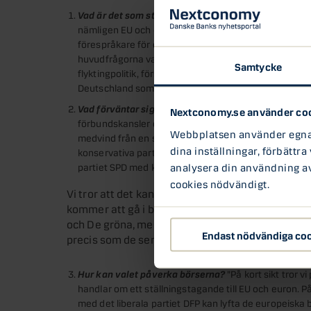
Vad är det som står på spel i det tyska valet?
”Först 
nämligen EU och eurosamarbetet. Både Angela Merkel
förespråkare för ett tätt europeiskt samarbete, och dä
huvudfrågorna var just det europeiska samarbetet. I
Samtycke
flyktingpolitik, försvarsbudget och skatt som står hög
Deutschland som vill att Tyskland ska lämna euron, ver
Vad förväntar sig Danske Bank av valet?
”Vi förvänt
Nextconomy.se använder co
förbundskansler efter valet. Det är just nu det som 
Webbplatsen använder egna c
medvind från en solid tysk ekonomi med väldigt låg a
dina inställningar, förbättra
konservativa parti CDU och systerpartiet CSU just n
analysera din användning av 
partiet SPD med konkurrenten Schultz ligger på 24 pr
cookies nödvändigt.
Vi tror att det kan bli en del spänningar kring vil
kommer att gå i bräschen för. Ett sannolikt scena
och De gröna, men det kan även sluta med en bre
Endast nödvändiga co
precis som de senaste fyra åren.”
Hur kan valet påverka börserna?
”På kort sikt tror 
handlar om ett ställningstagande till EU och euron. På
med det liberala partiet DFP kan lyfta de europeiska