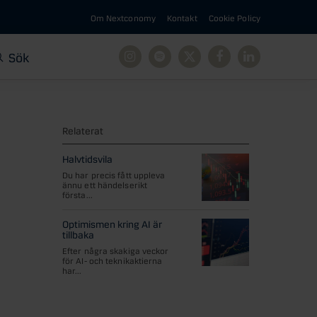
Om Nextconomy
Kontakt
Cookie Policy
Sök
Instagram
Spotify
X
Facebook
Linkedin
Relaterat
Halvtidsvila
Du har precis fått uppleva
ännu ett händelserikt
första...
Optimismen kring AI är
tillbaka
Efter några skakiga veckor
för AI- och teknikaktierna
har...