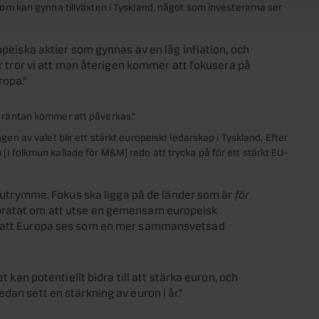
som kan gynna tillväxten i Tyskland, något som investerarna ser
opeiska aktier som gynnas av en låg inflation, och
er tror vi att man återigen kommer att fokusera på
opa.”
tt räntan kommer att påverkas.”
ngen av valet blir ett stärkt europeiskt ledarskap i Tyskland. Efter
i folkmun kallade för M&M) redo att trycka på för ett stärkt EU-
lt utrymme. Fokus ska ligga på de länder som är
för
pratat om att utse en gemensam europeisk
ra att Europa ses som en mer sammansvetsad
t kan potentiellt bidra till att stärka euron, och
dan sett en stärkning av euron i år.”