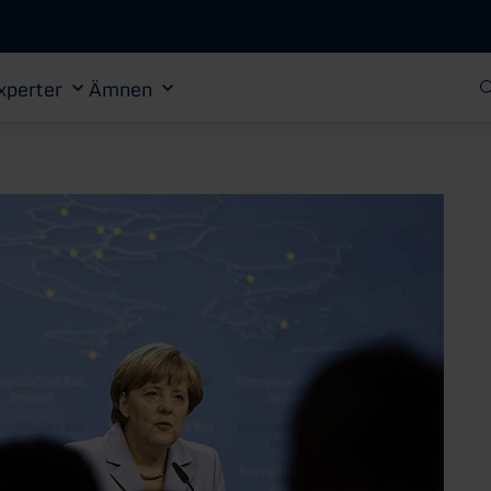
Gå till huvudinnehåll
xperter
Ämnen