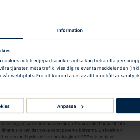
och främst vill jag understryka vad som INTE står på spel,
 och hennes störste konkurrent Martin Schultz är
rmed står valet i stark kontrast till det franska, där en av
 Tyskland är det teman som exempelvis immigration,
Information
st på agendan. Det populistiska partiet Alternative für
kar inte få något större inflytande.”
ar oss att Angela Merkel fortfarande är Tysklands
okies
alla opinionsmätningar pekar på, och hon har bland annat
ookies och tredjepartscookies vilka kan behandla personuppg
rbetslöshet. Enligt opinionsmätningarna står Merkels
 våra tjänster, mäta trafik, visa dig relevanta meddelanden (inkl
u för 38 procent av rösterna medan det socialdemokratiska
vår webbplats. För att kunna ta del av allt innehåll är samtyck
ocent.
ken koalition av partier som Merkel potentiellt
rio är en koalition mellan mittenpartierna DFP
d koalition över mitten med Schultz och SPD,
okies
Anpassa
vi på en begränsad marknadsreaktion, eftersom det här valet inte
 längre sikt kan det tyska valet påverka börserna. En koalition
 börserna med tyska aktier som dragkraft. FDP satsar bland