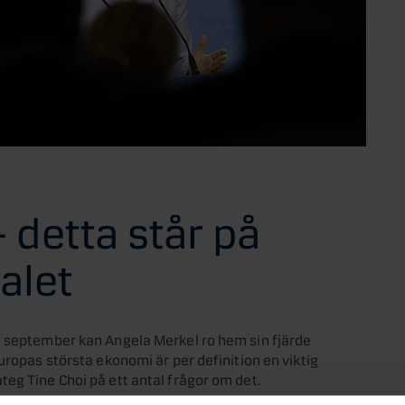
 detta står på
valet
4 september kan Angela Merkel ro hem sin fjärde
uropas största ekonomi är per definition en viktig
eg Tine Choi på ett antal frågor om det.