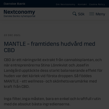
Gå till huvudinnehåll
Om Nextconomy
Kontakt
Cookie Policy
Sök
Meny
22 DEC 2021
MANTLE – framtidens hudvård med
CBD
CBD är ett näringsrikt extrakt från cannabisplantan, och
när entreprenörerna Stina Lönnkvist och Josefin
Landgård upptäckte dess starkt balanserande effekt för
huden var det kärlek vid första droppen. Så föddes
MANTLE – ett wellness- och skönhetsvarumärke med
kraft från CBD.
Inga filter, inga måsten, bara en enkel och kraftfull rutin
med de absolut bästa ingredienserna.