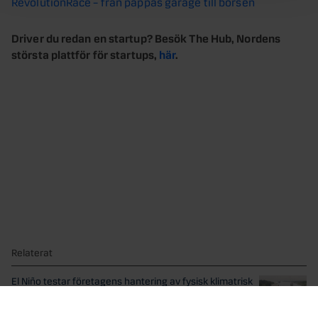
RevolutionRace – från pappas garage till börsen
Driver du redan en startup? Besök The Hub, Nordens
största plattför för startups,
här
.
Relaterat
El Niño testar företagens hantering av fysisk klimatrisk
Väderfenomenet El Niño blåser in i styrelserummen.
Företagsledningar och...