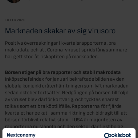
10 FEB 2020
Marknaden skakar av sig virusoro
Positiva överraskningar i kvartalsrapporterna, bra
makrodata och att Corona-viruset sprids långsammare
har gett stöd åt riskaptiten på marknaden.
Börsen stiger på bra rapporter och stabil makrodata
Inköpschefsindex för januari bekräftade bilden av den
globala konjunkturåterhämtningen som lyft marknaden
sedan oktober fortsätter. Nedgången på börsen till följd
av viruset blev därför kortvarig, och tycktes snarast
tolkas som ett bra köptillfälle. Rapporterna för fjärde
kvartalet har pekat i samma riktning och bidragit till att
börsen förblivit relativt stabil. I USA är majoriteten av
rapporterna nu släppta och den sektor där flest bolag
överraskat positivt är inom IT, medan fastigheter och