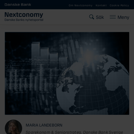
Gå till huvudinnehåll
Om Nextconomy
Kontakt
Cookie Policy
Sök
Meny
MARIA LANDEBORN
Sparekonom & Seniorstrateg, Danske Bank Sverige