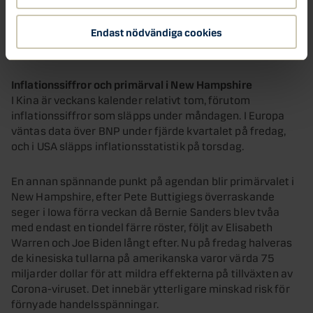
liten paus, men att bilden av en starkare tillväxt under
året förblir intakt. Vi behåller därför en liten övervikt i
Endast nödvändiga cookies
aktier som väntas ge högre avkastning än obligationer de
kommande tolv månaderna.
Inflationssiffror och primärval i New Hampshire
I Kina är veckans kalender relativt tom, förutom
inflationssiffror som släpps under måndagen. I Europa
väntas data över BNP under fjärde kvartalet på fredag,
och i USA släpps inflationsstatistik på torsdag.
En annan spännande punkt på agendan blir primärvalet i
New Hampshire, efter Pete Buttigiegs överraskande
seger i Iowa förra veckan då Bernie Sanders blev tvåa
med endast en tiondel färre röster, följt av Elisabeth
Warren och Joe Biden långt efter. Nu på fredag halveras
de kinesiska tullarna på amerikanska varor värda 75
miljarder dollar för att mildra effekterna på tillväxten av
Corona-viruset. Det innebär ytterligare minskad risk för
förnyade handelsspänningar.