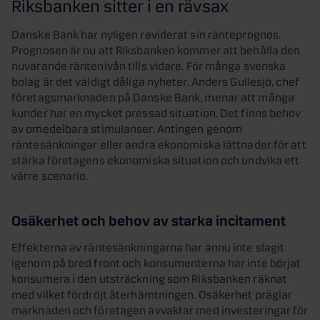
Riksbanken sitter i en rävsax
Danske Bank har nyligen reviderat sin ränteprognos.
Prognosen är nu att Riksbanken kommer att behålla den
nuvarande räntenivån tills vidare. För många svenska
bolag är det väldigt dåliga nyheter. Anders Gullesjö, chef
företagsmarknaden på Danske Bank, menar att många
kunder har en mycket pressad situation. Det finns behov
av omedelbara stimulanser. Antingen genom
räntesänkningar eller andra ekonomiska lättnader för att
stärka företagens ekonomiska situation och undvika ett
värre scenario.
Osäkerhet och behov av starka incitament
Effekterna av räntesänkningarna har ännu inte slagit
igenom på bred front och konsumenterna har inte börjat
konsumera i den utsträckning som Riksbanken räknat
med vilket fördröjt återhämtningen. Osäkerhet präglar
marknaden och företagen avvaktar med investeringar för