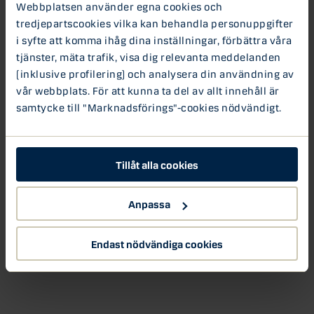
Webbplatsen använder egna cookies och
med värde till kunder och samhället måste spegla
tredjepartscookies vilka kan behandla personuppgifter
samtiden. För att uppmärksamma Stockholm Pride så
i syfte att komma ihåg dina inställningar, förbättra våra
hissar vi Pride flaggorna på taket på vårt svenska
tjänster, mäta trafik, visa dig relevanta meddelanden
huvudkontor på Norrmalmstorg 1 och uppmärksammar
(inklusive profilering) och analysera din användning av
internt och externt att vi gillar olika.
vår webbplats. För att kunna ta del av allt innehåll är
samtycke till "Marknadsförings"-cookies nödvändigt.
Berit Behring, vd Danske Bank Sverige
Berit Behring
Danske Bank
Tillåt alla cookies
Jämställdhet
Anpassa
Endast nödvändiga cookies