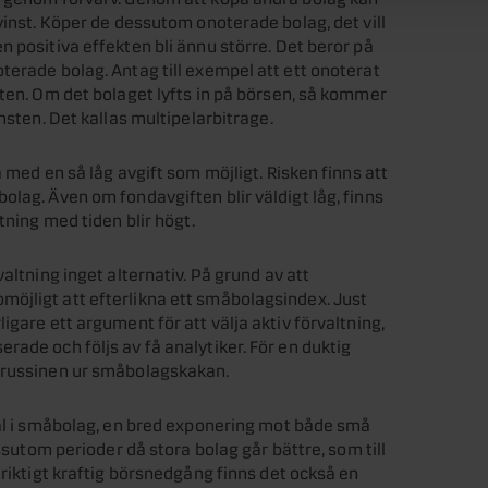
vinst. Köper de dessutom onoterade bolag, det vill
 positiva effekten bli ännu större. Det beror på
terade bolag. Antag till exempel att ett onoterat
sten. Om det bolaget lyfts in på börsen, så kommer
nsten. Det kallas multipelarbitrage.
 med en så låg avgift som möjligt. Risken finns att
lag. Även om fondavgiften blir väldigt låg, finns
tning med tiden blir högt.
altning inget alternativ. På grund av att
ip omöjligt att efterlikna ett småbolagsindex. Just
igare ett argument för att välja aktiv förvaltning,
ade och följs av få analytiker. För en duktig
a russinen ur småbolagskakan.
tal i småbolag, en bred exponering mot både små
essutom perioder då stora bolag går bättre, som till
 riktigt kraftig börsnedgång finns det också en