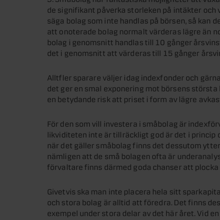
de signifikant påverka storleken på intäkter och 
säga bolag som inte handlas på börsen, så kan den
att onoterade bolag normalt värderas lägre än no
bolag i genomsnitt handlas till 10 gånger årsvin
det i genomsnitt att värderas till 15 gånger årsvi
Alltfler sparare väljer idag indexfonder och gärna
det ger en smal exponering mot börsens största bo
en betydande risk att priset i form av lägre avkas
För den som vill investera i småbolag är indexförv
likviditeten inte är tillräckligt god är det i princ
när det gäller småbolag finns det dessutom ytterl
nämligen att de små bolagen ofta är underanalyser
förvaltare finns därmed goda chanser att plock
Givetvis ska man inte placera hela sitt sparkapi
och stora bolag är alltid att föredra. Det finns d
exempel under stora delar av det här året. Vid en