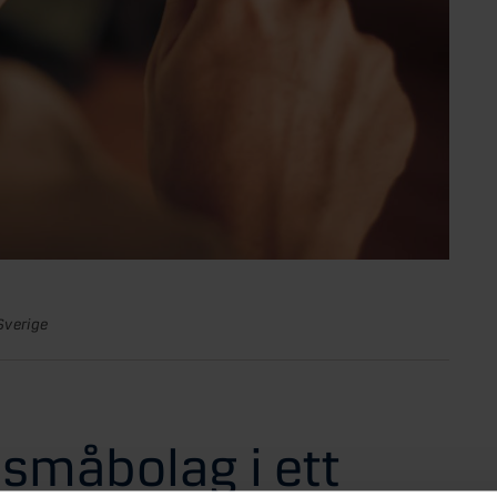
Sverige
a småbolag i ett