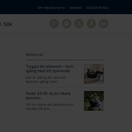
Om Nextconomy
Kontakt
Cookie Policy
Sök
Instagram
Spotify
X
Facebook
Linkedin
Relaterat
Trygga din ekonomi – kom
igång med ett sparande
Det är aldrig för sent att
komma igång med...
Podd: Så får du en rikare
pension
Vill du maxa din pension och
kanske till och...