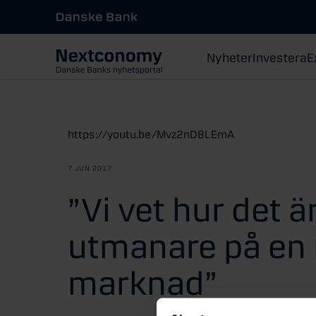
Nyheter
Investera
E
https://youtu.be/Mvz2nD8LEmA
7 JUN 2017
”Vi vet hur det ä
utmanare på en
marknad”