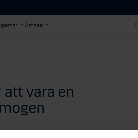
Gå till huvudinnehåll
xperter
Ämnen
r att vara en
 mogen