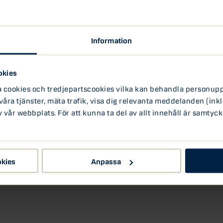
ockholm, Luleå, Jönköping, Västerås och Malmö.
nd annat inneburit att en expert deltagit i de
n i Gasellsprånget. Två kandidater i varje region
Information
na företag. Företagen ska göra intryck både på
östa fram den vinnande kandidaten från
Banks Finanscenter i Malmö, satt med i juryn som
okies
ookies och tredjepartscookies vilka kan behandla personuppg
en 1 juni då Karin Bjärle från PS of Sweden blev
 våra tjänster, mäta trafik, visa dig relevanta meddelanden (inkl
vår webbplats. För att kunna ta del av allt innehåll är samtyck
l Di Gasell, vänligen kontakta
okies
Anpassa