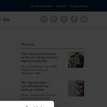
Om Nextconomy
Kontakt
Cookie Policy
Sök
Instagram
Spotify
X
Facebook
Linkedin
Relaterat
Från startup till scaleup –
varför så många fastnar i
ingenmanslandet
Den svenska startup-miljön
skapar fler bolag än
någonsin. Men...
Det nya normala –
hybridfinansiering i
startup-världen
Under de senaste åren har
svenska startups fått
kämpa...