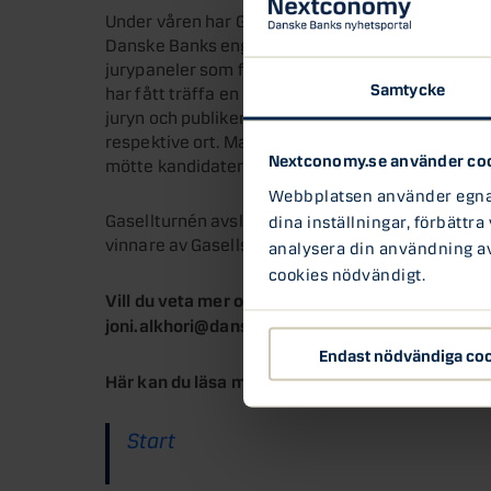
Under våren har Gasellturnén besökt städerna St
Danske Banks engagemang i Di Gasell 2017 har bla
jurypaneler som frågat ut de nominerade företage
Samtycke
har fått träffa en expertpanel och presentera si
juryn och publiken och sedan har publiken fått r
respektive ort. Martin Larsson, chef för Danske 
Nextconomy.se använder co
mötte kandidaterna i Malmö.
Webbplatsen använder egna c
Gasellturnén avslutades med finalen i Göteborg d
dina inställningar, förbättra
vinnare av Gasellsprånget 2017.
analysera din användning av 
cookies nödvändigt.
Vill du veta mer om Danske Banks partnerskap til
joni.alkhori@danskebank.se
Endast nödvändiga co
Här kan du läsa mer om Di Gasell 2017:
Start