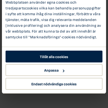
Webbplatsen använder egna cookies och
en intäktsmodell för att och kunna växa och expandera.
tredjepartscookies vilka kan behandla personuppgifter
Genom att tillföra expertis i företagets olika tillväxtfaser
i syfte att komma ihåg dina inställningar, förbättra våra
kan vi på Danske Bank bidra till att fler värdedrivna
tjänster, mäta trafik, visa dig relevanta meddelanden
företag blir tillväxtbolag” Berit Behring, vd Danske Bank
(inklusive profilering) och analysera din användning av
Sverige
vår webbplats. För att kunna ta del av allt innehåll är
samtycke till "Marknadsförings"-cookies nödvändigt.
Här kan du se
SvD Ekonominyheter med Berit Behring
som berättar mer om
+impact
Tillåt alla cookies
+impact
Berit Behring
Anpassa
Danske Bank
Endast nödvändiga cookies