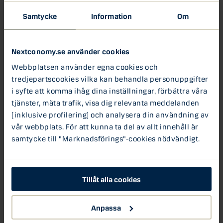
mig. Jag är stolt över att fått möjligheten att arbeta för
Samtycke
Information
Om
TheHub.se. Jag ser fram emot att utveckla plattformen
för startupscenen i Sverige och Norden ytterligare och att
hjälpa startups med att rekrytera talang och komma i
Nextconomy.se använder cookies
kontakt med investerare, säger Stina Liland.
Webbplatsen använder egna cookies och
tredjepartscookies vilka kan behandla personuppgifter
– Det känns väldigt bra att vi har rekryterat Stina Liland
till TheHub.se. Stinas insikter och expertis är något som
i syfte att komma ihåg dina inställningar, förbättra våra
jag välkomnar för utvecklingen av vår plattform. Den
tjänster, mäta trafik, visa dig relevanta meddelanden
digitala plattformen är en naturlig del i vårt arbete med
(inklusive profilering) och analysera din användning av
att stödja entreprenörer på deras tillväxtresa. Om vi i ett
vår webbplats. För att kunna ta del av allt innehåll är
tidigt skede förstår deras behov och lyckas skapa en
samtycke till "Marknadsförings"-cookies nödvändigt.
relation, ger det oss bättre möjligheter att vara med på
de unga bolagens framtida resa, säger Berit Behring, vd
Danske Bank Sverige.
Tillåt alla cookies
Idag har TheHub.se:
+700 startups som registrerat sig på sajten
Anpassa
+240 företag som söker rådgivare