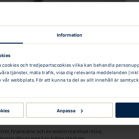
Information
okies
ll nHack öppen!
ookies och tredjepartscookies vilka kan behandla personuppg
 våra tjänster, mäta trafik, visa dig relevanta meddelanden (inkl
vår webbplats. För att kunna ta del av allt innehåll är samtyck
celeratorprogrammet nHack i Shanghai, Beijing
ör företag att få fotfäste i Asien. Shanghai är en
okies
Anpassa
en tung utmanare till Silicon Valley.
perter, finansiärer och en enorm marknad i Kina.
pnar dörrar som kan hjälpa startups.