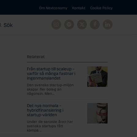
Om Nextconomy
Kontakt
Cookie Policy
Sök
Instagram
Spotify
X
Facebook
Linkedin
Relaterat
Från startup till scaleup –
varför så många fastnar i
ingenmanslandet
Den svenska startup-miljön
skapar fler bolag än
någonsin. Men...
Det nya normala –
hybridfinansiering i
startup-världen
Under de senaste åren har
svenska startups fått
kämpa...