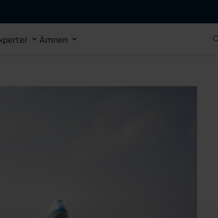
Gå till huvudinnehåll
xperter
Ämnen