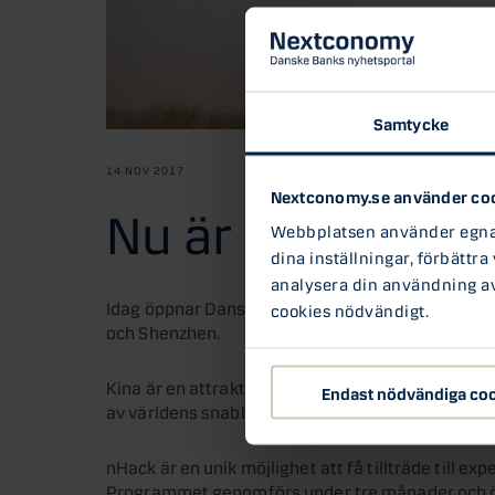
Samtycke
14 NOV 2017
Nextconomy.se använder co
Nu är ansökan ti
Webbplatsen använder egna c
dina inställningar, förbättra
analysera din användning av 
Idag öppnar Danske Bank för ansökningar till ac
cookies nödvändigt.
och Shenzhen.
Kina är en attraktiv marknad och kan vara porten f
Endast nödvändiga co
av världens snabbast växande startup-hubbar och 
nHack är en unik möjlighet att få tillträde till ex
Programmet genomförs under tre månader och öp