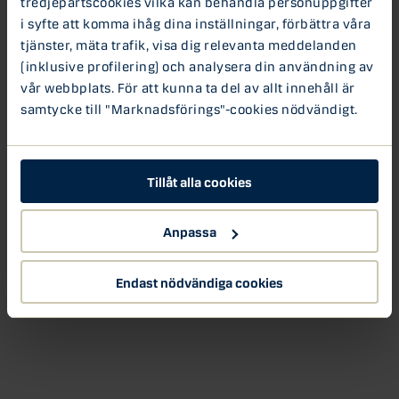
tredjepartscookies vilka kan behandla personuppgifter
HSB väljer Danske Bank för
i syfte att komma ihåg dina inställningar, förbättra våra
bosparandet
tjänster, mäta trafik, visa dig relevanta meddelanden
HSB förbättrar sitt bosparande och byter
(inklusive profilering) och analysera din användning av
bankpartner från Swedbank till Danske Bank. För
vår webbplats. För att kunna ta del av allt innehåll är
HSBs bosparare innebär...
samtycke till "Marknadsförings"-cookies nödvändigt.
Tillåt alla cookies
Anpassa
Endast nödvändiga cookies