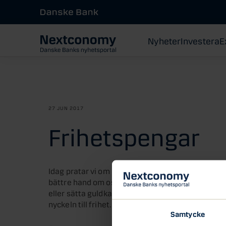
Nyheter
Investera
E
27 JUN 2017
Frihetspengar
Idag pratar vi om att fånga dagen, leva i nuet. Vi
bättre hand om oss själva och vår omvärld. Vi vil
eller sätta guldkant på tillvaron. För att det ska 
nyckeln till frihet.
Samtycke