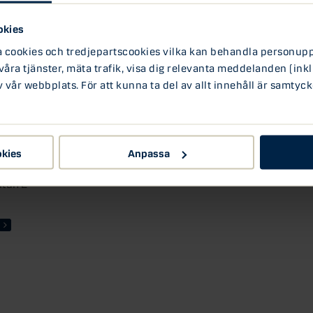
yssna på bland andra investeringsproffset och
ofilen Patrick Grimlund, dessutom medverkar
okies
programchef för ekonomiska reformer. De delar
vikten av att ha en ekonomisk plan tillsammans
ookies och tredjepartscookies vilka kan behandla personuppg
 våra tjänster, mäta trafik, visa dig relevanta meddelanden (inkl
vår webbplats. För att kunna ta del av allt innehåll är samtyck
okies
Anpassa
atan 2