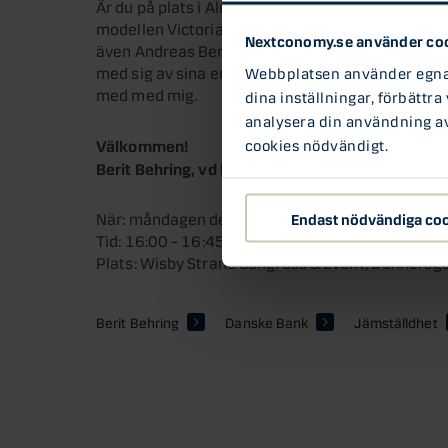
Är du på plats i Almedalen den 3 juli? Kom och l
modellen Victoria Silvstedt, ekonomen och Tv-pr
Nextconomy.se använder co
även Andreas Bergström, vice vd för Fores och 
med sig av sina erfarenheter och ger sin syn på 
Webbplatsen använder egna c
med med mig.
dina inställningar, förbättra
analysera din användning av 
Välkommen!
cookies nödvändigt.
Berit Behring, vd Danske Bank Sverige
När: måndagen den 3 juli
Endast nödvändiga co
Tid: 16:00 – 16:45 (mingel från kl.15.40)
Plats: Wisby Strand Congress & Event, Donnersg
Berit Behring
Danske Bank
Jämställdhet