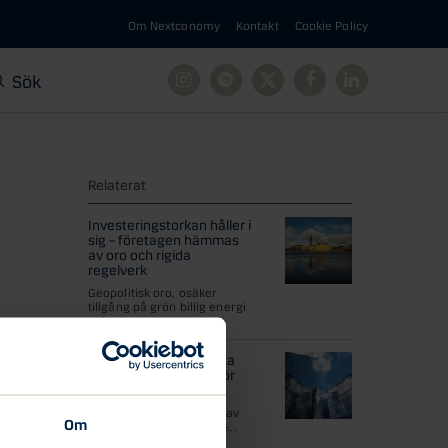
Om Nextconomy
Kontakt
Cookie Policy
Sök
Instagram
Spotify
X
Facebook
Linkedin
Relaterat
Investeringstorkan håller i
sig – företagen hämmas
av oro och rigida
regelverk
Geopolitisk oro, osäker
tillgång på grön billig energi
och...
Nio ledande europeiska
banker går samman för
att ge ut Stablecoin
25 september 2025: Nio av
Om
Europas största banker –...