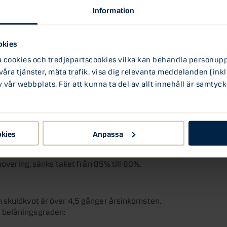
Information
okies
n påverkar dig som ska köpa bostad eller utöka
ookies och tredjepartscookies vilka kan behandla personuppg
v förändringarna.
 våra tjänster, mäta trafik, visa dig relevanta meddelanden (inkl
vår webbplats. För att kunna ta del av allt innehåll är samtyck
e (tidigare 85%). Detta sänker kravet på
okies
Anpassa
novering, sänks taket från 85% till 80%.
 skuldkvot är över 4,5 gånger årsinkomsten.
 belåningsgraden: