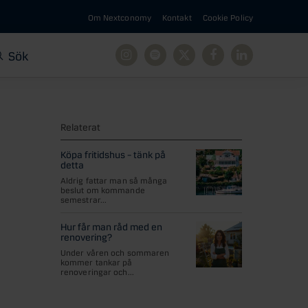
Om Nextconomy
Kontakt
Cookie Policy
Sök
Instagram
Spotify
X
Facebook
Linkedin
Relaterat
Köpa fritidshus – tänk på
detta
Aldrig fattar man så många
beslut om kommande
semestrar...
Hur får man råd med en
renovering?
Under våren och sommaren
kommer tankar på
renoveringar och...