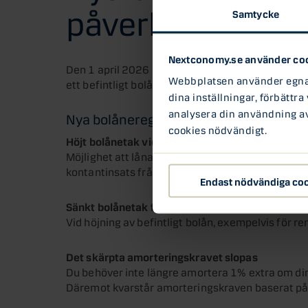
påverkas
Samtycke
Nextconomy.se använder co
Den 1 april 2026 införs nya bolåneregler som ka
Webbplatsen använder egna c
ett befintligt bolån. Här är en sammanfattning a
dina inställningar, förbättra
analysera din användning av 
Nya bolåneregler 1 april 2026
cookies nödvändigt.
Höjt bolånetak vid köp av bostad
Möjlighet att låna upp till 90% av bostadens värd
kontantinsats från 15% till 10%.
Endast nödvändiga co
Sänkt bolånetak för tilläggslån
Vid höjning av befintligt bolån, exempelvis för re
Det skärpta amorteringskravet slopas
Du behöver inte längre amortera 1% extra om din
Däremot kvarstår amorteringskraven baserat på