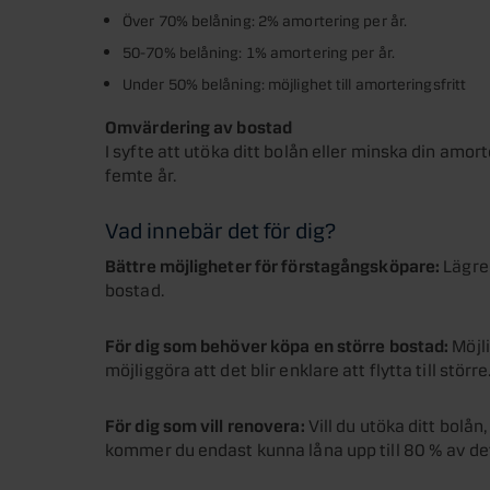
Över 70% belåning: 2% amortering per år.
50-70% belåning: 1% amortering per år.
Under 50% belåning: möjlighet till amorteringsfritt
Omvärdering av bostad
I syfte att utöka ditt bolån eller minska din amo
femte år.
Vad innebär det för dig?
Bättre möjligheter för förstagångsköpare:
Lägre
bostad.
För dig som behöver köpa en större bostad:
Möjli
möjliggöra att det blir enklare att flytta till större
För dig som vill renovera:
Vill du utöka ditt bolån
kommer du endast kunna låna upp till 80 % av det