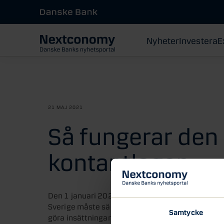
Nyheter
Investera
E
21 MAJ 2021
Så fungerar den
kontantlagen
Den 1 januari 2021 trädde den nya kontantlagen i
Sverige måste säkerställa att privatpersoner ka
Samtycke
göra insättningar av dagskassor inom ett visst av