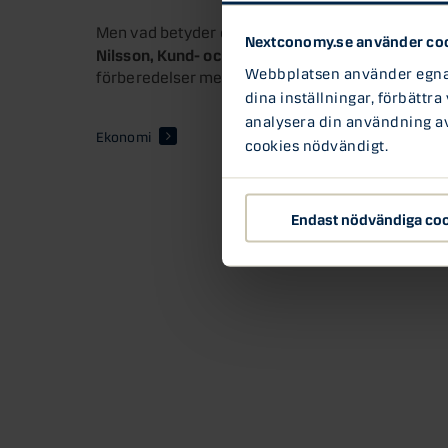
Men vad betyder den nya lagen i praktiken och hu
Nextconomy.se använder co
Nilsson, Kund- och Marknadschef
Bankomat
på
b
Webbplatsen använder egna c
förberedelser men också vilken roll man kommer
dina inställningar, förbättra
analysera din användning av 
Ekonomi
cookies nödvändigt.
Endast nödvändiga co