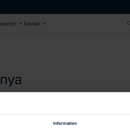
Gå till huvudinnehåll
xperter
Ämnen
 nya
 kraft som innebär att de största bankerna i
n göra kontantuttag och att företag ska kunna
Information
stånd runt om i landet.