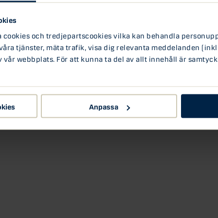
Johan
r ska bankerna kunna leva upp till den?
okies
eskriver här vilken roll Bankomat haft i alla
ookies och tredjepartscookies vilka kan behandla personuppg
 att spela framöver.
 våra tjänster, mäta trafik, visa dig relevanta meddelanden (inkl
vår webbplats. För att kunna ta del av allt innehåll är samtyck
okies
Anpassa