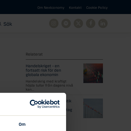
Om Nextconomy
Kontakt
Cookie Policy
Sök
Instagram
Spotify
X
Facebook
Linkedin
Relaterat
Handelskriget – en
fortsatt risk för den
globala ekonomin
Handelskrig med kraftigt
höjda tullar från dagens nivå
kan...
Trumps kortsiktiga politik
kan få långsiktiga
konsekvenser för företag
Trump har på kort tid
utfärdat ett rekordantal
Om
presidentordrar...