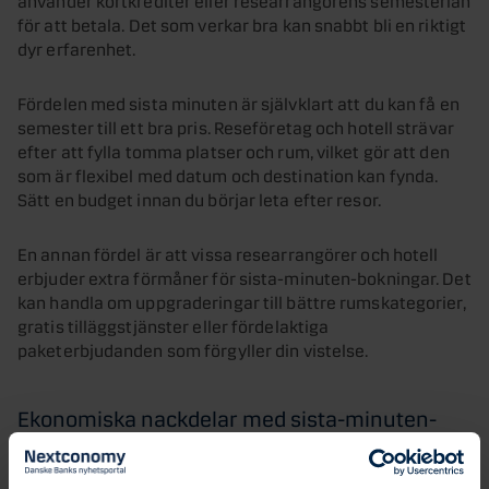
för att betala. Det som verkar bra kan snabbt bli en riktigt
dyr erfarenhet.
Fördelen med sista minuten är självklart att du kan få en
semester till ett bra pris. Reseföretag och hotell strävar
efter att fylla tomma platser och rum, vilket gör att den
som är flexibel med datum och destination kan fynda.
Sätt en budget innan du börjar leta efter resor.
En annan fördel är att vissa researrangörer och hotell
erbjuder extra förmåner för sista-minuten-bokningar. Det
kan handla om uppgraderingar till bättre rumskategorier,
gratis tilläggstjänster eller fördelaktiga
paketerbjudanden som förgyller din vistelse.
Ekonomiska nackdelar med sista-minuten-
resor
Det är lätt att man nappar på fördelaktiga erbjudanden.