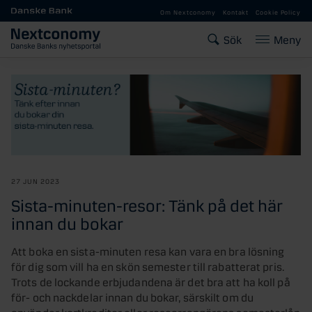
Gå till huvudinnehåll
Om Nextconomy
Kontakt
Cookie Policy
Sök
Meny
27 JUN 2023
Sista-minuten-resor: Tänk på det här
innan du bokar
Att boka en sista-minuten resa kan vara en bra lösning
för dig som vill ha en skön semester till rabatterat pris.
Trots de lockande erbjudandena är det bra att ha koll på
för- och nackdelar innan du bokar, särskilt om du
använder kortkrediter eller researrangörens semesterlån