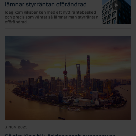
lämnar styrräntan oförändrad
Idag kom Riksbanken med ett nytt räntebesked
och precis som väntat så lämnar man styrräntan
oförändrad...
3 NOV 2025
Så ska Kina bli världens tech superpower