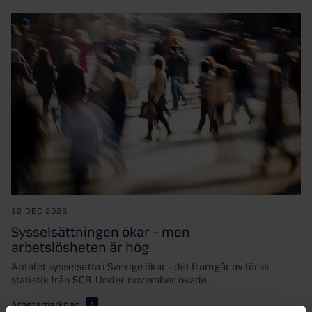
12 DEC 2025
Sysselsättningen ökar – men
arbetslösheten är hög
Antalet sysselsatta i Sverige ökar - det framgår av färsk
statistik från SCB. Under november ökade...
Arbetsmarknad