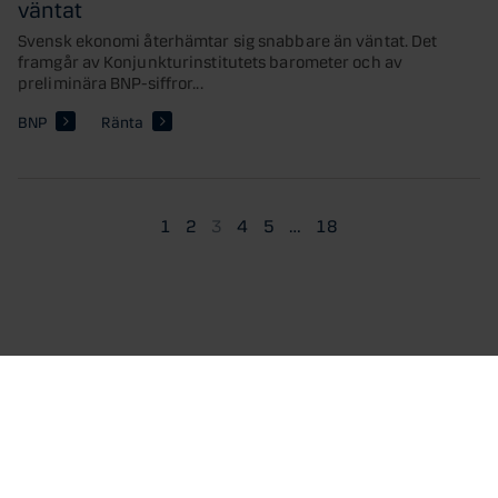
väntat
Svensk ekonomi återhämtar sig snabbare än väntat. Det
framgår av Konjunkturinstitutets barometer och av
preliminära BNP-siffror...
BNP
Ränta
1
2
3
4
5
…
18