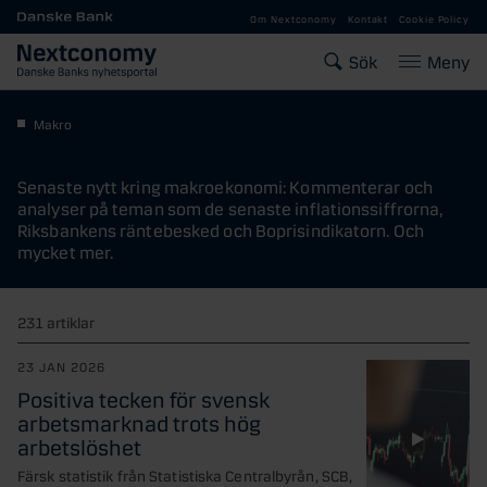
Gå till huvudinnehåll
Om Nextconomy
Kontakt
Cookie Policy
Sök
Meny
Makro
Senaste nytt kring makroekonomi: Kommenterar och
analyser på teman som de senaste inflationssiffrorna,
Riksbankens räntebesked och Boprisindikatorn. Och
mycket mer.
231 artiklar
23 JAN 2026
Positiva tecken för svensk
arbetsmarknad trots hög
arbetslöshet
Färsk statistik från Statistiska Centralbyrån, SCB,