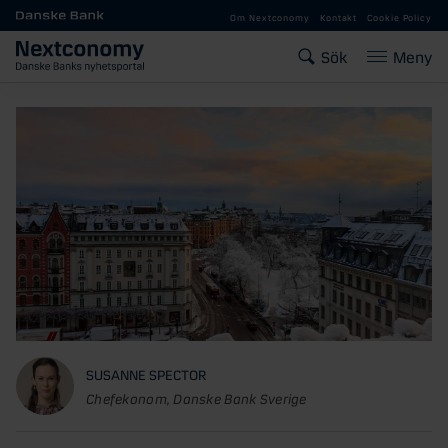
Gå till huvudinnehåll
Om Nextconomy
Kontakt
Cookie Policy
Sök
Meny
SUSANNE SPECTOR
Chefekonom, Danske Bank Sverige