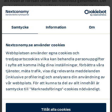
att nivån är fortsatt under sitt historiska genomsnitt. Det
är bedömningen av hushållets egna finansiella situation
och inställning till att köpa kapitalvaror som tynger
konsumentförtroendet. I takt med att ekonomin
förbättras, arbetsmarknaden stärks och finanspolitiska
Samtycke
Information
Om
stimulanser når hushållen finns anledning att tro att
sentimentet kommer stärkas framöver.
Nextconomy.se använder cookies
Goda utsikter för 2026
Webbplatsen använder egna cookies och
Ökad tillförsikt hos hushållen understödjer en starkare
tredjepartscookies vilka kan behandla personuppgifter
utveckling av bostadsmarknaden. Förbättringen syns
i syfte att komma ihåg dina inställningar, förbättra våra
redan i detaljhandelsförsäljningen och i hushållens
konsumtion. När sentimentet förbättras väntas samma
tjänster, mäta trafik, visa dig relevanta meddelanden
goda utveckling även nå bostadsmarknaden.
(inklusive profilering) och analysera din användning av
vår webbplats. För att kunna ta del av allt innehåll är
samtycke till "Marknadsförings"-cookies nödvändigt.
Tillåt alla cookies