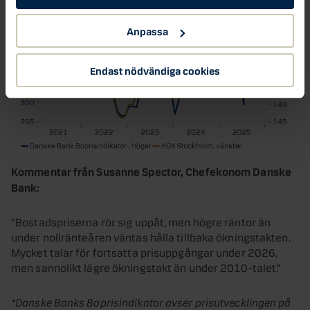
Anpassa
Endast nödvändiga cookies
Kommentar från Susanne Spector, Chefekonom Danske
Bank:
”Bostadspriserna rör sig uppåt, men högre räntor än
under nollränteåren väntas hålla tillbaka ökningstakten.
Mycket talar för fortsatta prisuppgångar under 2026,
men sannolikt lägre ökningstakt än under 2010-talet.”
*Danske Banks Boprisindikator avser prisutvecklingen på