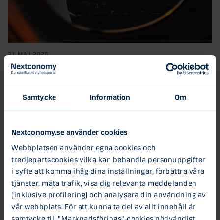
21 MAJ 2026
Sista minuten-resor: Så bokar du smart och
undviker fallgropar
Att boka en sista minuten-resa kan vara ett bra sätt att få en
Samtycke
Information
Om
härlig semester till...
Resa
Nextconomy.se använder cookies
Webbplatsen använder egna cookies och
30 APR 2026
tredjepartscookies vilka kan behandla personuppgifter
Hur får man råd med en
i syfte att komma ihåg dina inställningar, förbättra våra
renovering?
tjänster, mäta trafik, visa dig relevanta meddelanden
Under våren och sommaren kommer tankar på
(inklusive profilering) och analysera din användning av
renoveringar och byggprojekt hemma. Många
vår webbplats. För att kunna ta del av allt innehåll är
längtar efter ny altan,...
samtycke till "Marknadsförings"-cookies nödvändigt.