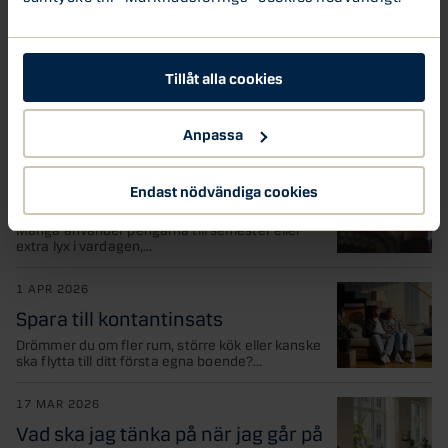
23 APR 2026
Rörligt eller bundet bolån?
Tillåt alla cookies
Det är inte helt lätt att veta om det är mest
fördelaktigt att binda sin bolåneränta...
Anpassa
8 APR 2026
Skatteåterbäring? Så använder du
pengarna smartast
Endast nödvändiga cookies
Har skatteåterbäringen kommit in på kontot?
Många använder pengarna till semester eller
extra lyx i vardagen,...
1 APR 2026
Spara till kontantinsats
Drömmer du om fler rum, större kök eller kanske
ska flytta till ditt första egna boende?...
17 MAR 2026
Vad ska jag tänka på när jag går på