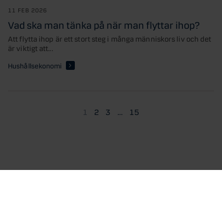
11 FEB 2026
Vad ska man tänka på när man flyttar ihop?
Att flytta ihop är ett stort steg i många människors liv och det
är viktigt att...
Hushållsekonomi
1
2
3
…
15