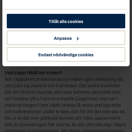
redan hade problem när tiderna var goda kommer att få
det svårt nu, och det är troligt att flera kommer att duka
under vilket minskar konkurrensen längre fram. Men trots
Tillåt alla cookies
den tuffa situationen är det osannolikt att H&M kommer
att få mer långvariga bekymmer, förutsatt att
nedstängningen inte fortsätter in i sommarmånaderna
Anpassa
och ännu längre än så. Skulle det bli riktigt illa även för
H&M så har bolaget en stark huvudägare i Stefan
Endast nödvändiga cookies
Persson.
Vad säger H&M om krisen?
När rapporten presenteras har H&M ingen anledning att
uttrycka sig positivt om framtiden. Det andra kvartalet
blir ett förlorat kvartal, och man kommer sannolikt inte
att försöka lyfta fram eventuella ljusglimtar man ser i
mörkret längre fram. H&M väntas få stora statliga stöd
och subventioner under krisen, och för att det inte ska se
illa ut är det mer politiskt korrekt att måla upp en mörk
bild av utvecklingen här och nu, än att uttrycka sig i några
som helst positiva termer. Att slopa utdelningen handlar