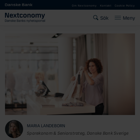
Gå till huvudinnehåll
Om Nextconomy
Kontakt
Cookie Policy
Sök
Meny
MARIA LANDEBORN
Sparekonom & Seniorstrateg, Danske Bank Sverige