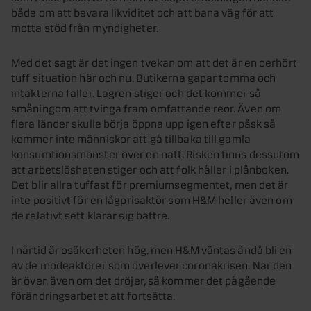
både om att bevara likviditet och att bana väg för att
motta stöd från myndigheter.
Med det sagt är det ingen tvekan om att det är en oerhört
tuff situation här och nu. Butikerna gapar tomma och
intäkterna faller. Lagren stiger och det kommer så
småningom att tvinga fram omfattande reor. Även om
flera länder skulle börja öppna upp igen efter påsk så
kommer inte människor att gå tillbaka till gamla
konsumtionsmönster över en natt. Risken finns dessutom
att arbetslösheten stiger och att folk håller i plånboken.
Det blir allra tuffast för premiumsegmentet, men det är
inte positivt för en lågprisaktör som H&M heller även om
de relativt sett klarar sig bättre.
I närtid är osäkerheten hög, men H&M väntas ändå bli en
av de modeaktörer som överlever coronakrisen. När den
är över, även om det dröjer, så kommer det pågående
förändringsarbetet att fortsätta.