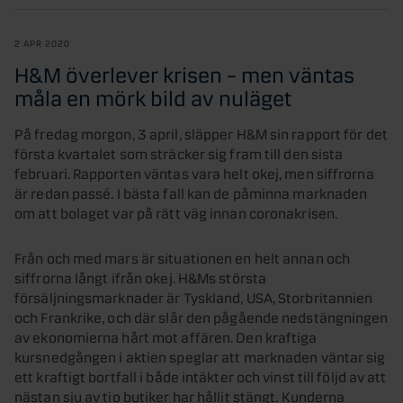
2 APR 2020
H&M överlever krisen – men väntas
måla en mörk bild av nuläget
På fredag morgon, 3 april, släpper H&M sin rapport för det
första kvartalet som sträcker sig fram till den sista
februari. Rapporten väntas vara helt okej, men siffrorna
är redan passé. I bästa fall kan de påminna marknaden
om att bolaget var på rätt väg innan coronakrisen.
Från och med mars är situationen en helt annan och
siffrorna långt ifrån okej. H&Ms största
försäljningsmarknader är Tyskland, USA, Storbritannien
och Frankrike, och där slår den pågående nedstängningen
av ekonomierna hårt mot affären. Den kraftiga
kursnedgången i aktien speglar att marknaden väntar sig
ett kraftigt bortfall i både intäkter och vinst till följd av att
nästan sju av tio butiker har hållit stängt. Kunderna