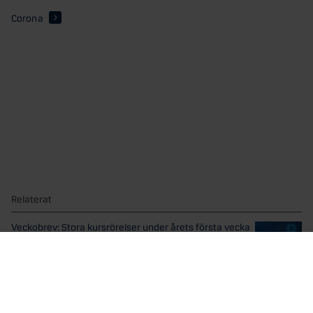
Corona
Relaterat
Veckobrev: Stora kursrörelser under årets första vecka
Räntorna steg och börserna sjönk under årets första
handelsvecka....
10 viktiga händelser och trender under 2022
1. 2022 kommer att bli ett normalt år på...