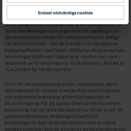
resultat från fem av de så kallade ”magnificent seven”,
nämligen Microsoft, Alphabet, Meta, Apple och Amazon.
Endast nödvändiga cookies
Totalt har de ett börsvärde på över 10 000 miljarder
dollar enligt siffror från Bloomberg. Med tanke på att de
stora teknikbolagen varit avgörande för uppgången på
den amerikanska börsen blir resultaten mycket viktiga
för hela marknaden – och så även för svenska sparare
med globalfonder i portföljen. Hittills har de amerikanska
börsbolagen totalt sett rapporterat resultat som varit i
underkant av förväntningarna. Vinsttillväxten i årstakt är
-1,4 procent för fjärde kvartalet.
Vi har för närvarande en övervikt i amerikanska aktier.
USAs ekonomi är fortsatt stark jämfört med omvärlden
och makrodata överraskar alltjämt på uppsidan av
förväntningarna. För att sprida risken och få lite mindre
exponering mot de stora teknikjättarna, så har vi valt att
addera amerikanska småbolag till portföljen.
Småbolagen är lågt värderade jämfört med de större
bolagen samtidigt som de gynnas av en mjuklandning och