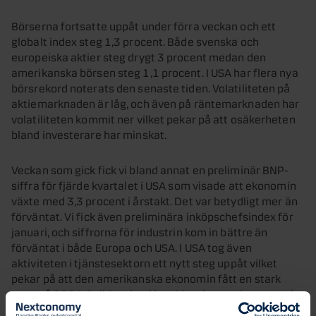
Börserna fortsatte uppåt under förra veckan och ett
globalt index steg 1,3 procent. Både svenska och
europeiska aktier steg drygt 3 procent medan den
amerikanska börsen steg 1,1 procent. I USA har flera nya
börsrekord noterats den senaste tiden. Volatiliteten på
aktiemarknaden är låg, och även på räntemarknaden har
volatiliteten kommit ner vilket pekar på att osäkerheten
bland investerare har minskat.
Veckan som gick fick vi bland annat en preliminär BNP-
siffra för fjärde kvartalet i USA som visade att ekonomin
växte med 3,3 procent i årstakt. Det var betydligt mer än
förväntat. Vi fick även preliminära inköpschefsindex för
januari, och siffrorna för industrin kom in bättre än
förväntat i både Europa och USA. I USA tog även
aktiviteten i tjänstesektorn ett nytt steg uppåt vilket
pekar på att den amerikanska ekonomin fått en stark
start på 2024. Solid makro i kombination med avtagande
inflation är gynnsam för marknadssentimentet då det