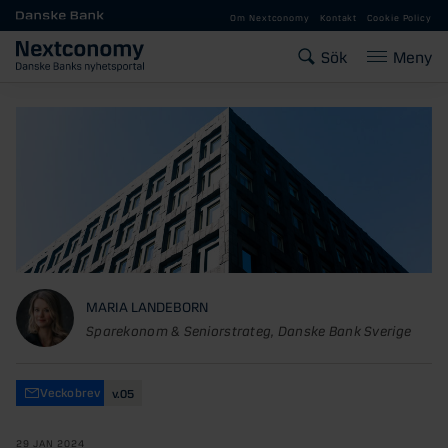
Gå till huvudinnehåll
Om Nextconomy
Kontakt
Cookie Policy
Sök
Meny
MARIA LANDEBORN
Sparekonom & Seniorstrateg, Danske Bank Sverige
Veckobrev
v.05
29 JAN 2024