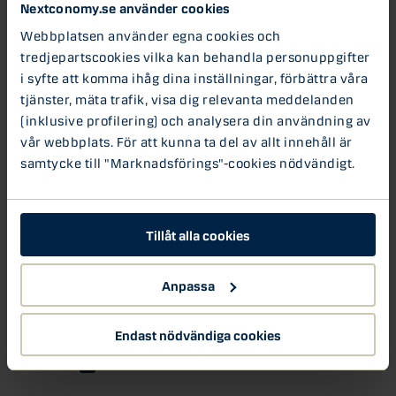
Nextconomy.se använder cookies
produktivitet ett problem för företag, anställda och
Webbplatsen använder egna cookies och
samhället i stort. Finns det inte produktivitetstillväxt
tredjepartscookies vilka kan behandla personuppgifter
stannar hjulen upp!
i syfte att komma ihåg dina inställningar, förbättra våra
tjänster, mäta trafik, visa dig relevanta meddelanden
Grön energi ökar produktiviteten
(inklusive profilering) och analysera din användning av
Den teknologiska utvecklingen har först de senaste åren
vår webbplats. För att kunna ta del av allt innehåll är
möjliggjort en storskalig implementering av grön energi.
Till skillnad från de flesta andra traditionella/bruna
samtycke till "Marknadsförings"-cookies nödvändigt.
energislag, ex kolkraft, är fortsatta teknologiska
framsteg inom grön, hållbar energi nästan garanterade.
Tillåt alla cookies
I samma takt som de teknologiska framstegen skjutit
fart, har kostnaden för att producera grön energi minskat.
Tillsammans har dessa två effekter – volymökning och
Anpassa
prissänkningar – lagt grunden för en lång period av högre
produktivitetstillväxt.
Endast nödvändiga cookies
Hållbarhet