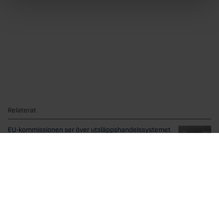
Relaterat
EU-kommissionen ser över utsläppshandelssystemet
ETS
Fredagen den 17 juli presenterade EU-kommissionen sin
översyn av...
Trender inom aktivt ägarskap
Kapitalförvaltaren Danske Bank Asset Management tar upp
ESG-trender inom...