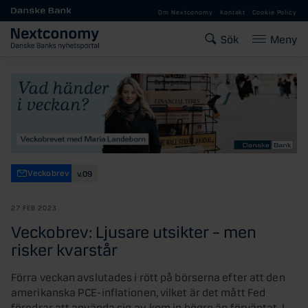
Gå till huvudinnehåll
Om Nextconomy
Kontakt
Cookie Policy
Sök
Meny
Veckobrev
v.09
27 FEB 2023
Veckobrev: Ljusare utsikter – men
risker kvarstår
Förra veckan avslutades i rött på börserna efter att den
amerikanska PCE-inflationen, vilket är det mått Fed
föredrar att använda sig av, kom in högre än förväntat. I