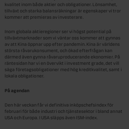
kvalitet inom både aktier och obligationer. Lönsamhet,
tillväxt och starka balansräkningar är egenskaper vi tror
kommer att premieras av investerare.
Inom globala aktieregioner ser vi högst potential på
tillväxtmarknader som vi väntar oss kommer att gynnas
av att Kina öppnar upp efter pandemin. Kina är världens
största råvarukonsument, och ökad efterfrågan kan
därmed även gynna råvaruproducerande ekonomier. På
räntesidan har vi en övervikt i investment grade, det vill
säga företagsobligationer med hög kreditkvalitet, samt i
lokala obligationer.
På agendan
Den här veckan får vi definitiva inköpschefsindex för
februari för både industri och tjänstesektor i bland annat
USA och Europa. I USA släpps även ISM-index.