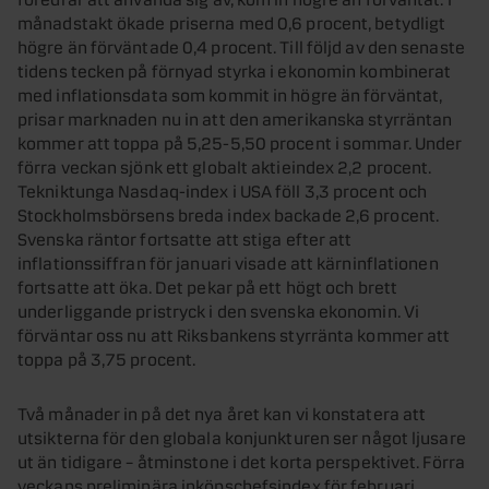
månadstakt ökade priserna med 0,6 procent, betydligt
högre än förväntade 0,4 procent. Till följd av den senaste
tidens tecken på förnyad styrka i ekonomin kombinerat
med inflationsdata som kommit in högre än förväntat,
prisar marknaden nu in att den amerikanska styrräntan
kommer att toppa på 5,25-5,50 procent i sommar. Under
förra veckan sjönk ett globalt aktieindex 2,2 procent.
Tekniktunga Nasdaq-index i USA föll 3,3 procent och
Stockholmsbörsens breda index backade 2,6 procent.
Svenska räntor fortsatte att stiga efter att
inflationssiffran för januari visade att kärninflationen
fortsatte att öka. Det pekar på ett högt och brett
underliggande pristryck i den svenska ekonomin. Vi
förväntar oss nu att Riksbankens styrränta kommer att
toppa på 3,75 procent.
Två månader in på det nya året kan vi konstatera att
utsikterna för den globala konjunkturen ser något ljusare
ut än tidigare – åtminstone i det korta perspektivet. Förra
veckans preliminära inköpschefsindex för februari