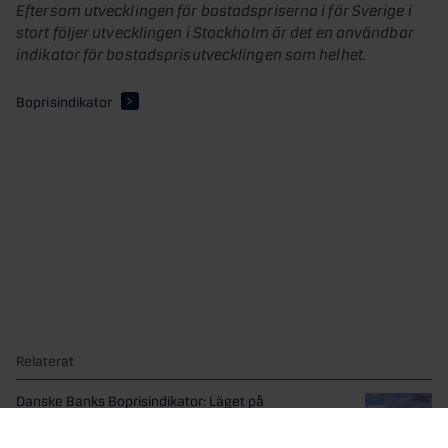
Eftersom utvecklingen för bostadspriserna i för Sverige i
stort följer utvecklingen i Stockholm är det en användbar
indikator för bostadsprisutvecklingen som helhet.
Boprisindikator
Relaterat
Danske Banks Boprisindikator: Läget på
bostadsmarknaden förbättrades ytterligare i juni
Boprisindikatorn visade att bostadspriserna steg med 4% i