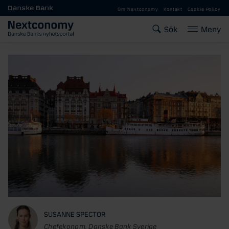
Gå till huvudinnehåll
Om Nextconomy
Kontakt
Cookie Policy
Sök
Meny
SUSANNE SPECTOR
Chefekonom, Danske Bank Sverige