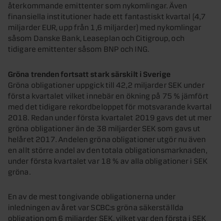
återkommande emittenter som nykomlingar. Även
finansiella institutioner hade ett fantastiskt kvartal (4,7
miljarder EUR, upp från 1,6 miljarder) med nykomlingar
såsom Danske Bank, Leaseplan och Citigroup, och
tidigare emittenter såsom BNP och ING.
Gröna trenden fortsatt stark särskilt i Sverige
Gröna obligationer uppgick till 42,2 miljarder SEK under
första kvartalet vilket innebär en ökning på 75 % jämfört
med det tidigare rekordbeloppet för motsvarande kvartal
2018. Redan under första kvartalet 2019 gavs det ut mer
gröna obligationer än de 38 miljarder SEK som gavs ut
helåret 2017. Andelen gröna obligationer utgör nu även
en allt större andel av den totala obligationsmarknaden,
under första kvartalet var 18 % av alla obligationer i SEK
gröna.
En av de mest tongivande obligationerna under
inledningen av året var SCBC:s gröna säkerställda
obligation om 6 miljarder SEK, vilket var den första i SEK