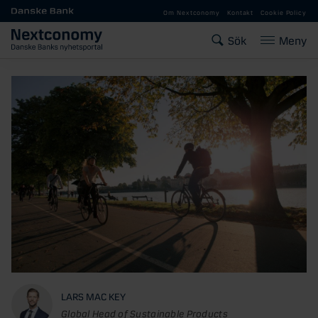
Gå till huvudinnehåll
Om Nextconomy
Kontakt
Cookie Policy
Sök
Meny
LARS MAC KEY
Global Head of Sustainable Products