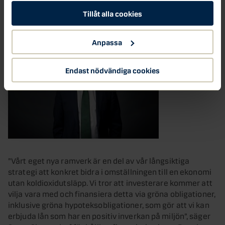
finansieringar av klimatvänliga byggnader och tekniker
Tillåt alla cookies
som främjar hållbar tillväxt.
Anpassa
Endast nödvändiga cookies
”Vårt eget nya ramverk är en del av vår långsiktiga
strategi att konkret bidra i omställningen till en ekonomi
utan koldioxidutsläpp. Vi tror att investerare kommer att
vilja vara med och finansiera detta via gröna obligationer,
inklusive gröna hypoteksobligationer, som gör att vi kan
erbjuda lån som har en positiv inverkan på miljön”, säger