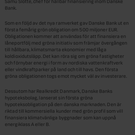
Samu Slotte, chef för hållbar finansiering inom Danske
Bank.
Som en följd av det nya ramverket gav Danske Bank ut en
första femårig grön obligation om 500 miljoner EUR.
Obligationen kommer att användas för att finansiera en
låneportfölj med gröna initiativ som främjar övergången
till hållbara, klimatsmarta ekonomier med låga
koldioxidutsläpp. Det kan röra sig om gröna fastigheter
och förnybar energi i form av nordiska vattenkraftverk
eller vindkraftparker på land och till havs. Den första
gröna obligationen togs emot mycket väl av investerare.
Dessutom har Realkredit Danmark, Danske Banks
hypoteksbolag, lanserat sin första gröna
hypoteksobligation på den danska marknaden. Den är
riktad till kommersiella kunder med grön profil som vill
finansiera klimatvänliga byggnader som kan uppnå
energiklass A eller B.