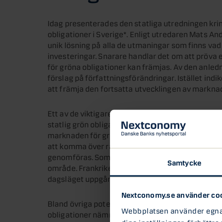
Idag presenterades den statliga utredningen kr
obligationer i Sverige*. Enligt utredaren Mats And
unik lösning på alla de utmaningar som finns vad 
investeringar. Snarare handlar det om att pröva
för gröna obligationer kan främjas. Av den anle
förslag på författningsförändringar. Istället indi
att främja den fortsatta utvecklingen av marknad
Ett av de viktigare främjandeförslag som utredni
statlig grön obligation. Enligt utredningen ska 
marknaden för gröna obligationer ta fram ett ram
att komma över rådande hinder för detta kommer e
genomföras. Som inspiration pekar utredningen 
Samtycke
område. Frankrike har, med liknande budgetregler 
dagsläget uppgår till ca 95miljarder kronor.
Nextconomy.se använder co
Bland övriga potentiella åtgärder som utrednin
Webbplatsen använder egna c
obligationer nämns:
dina inställningar, förbättra