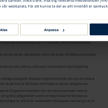
vår webbplats. För att kunna ta del av allt innehåll är samtyck
mjas genom att en utökad direktåtkomst till
stigheter införs.
med säkerhet i hållbara tillgångar genom att en struktur för
en tas fram av Finansinspektionen. Som exempel nämns att
okies
Anpassa
kt knuten till ”gröna kommersiella fastigheter”.
kning för gröna obligationer bör genomföras då gröna
. Ett liknande resonemang och en liknande modell borde kunna
att ett sänkt riskviktgolv införs för bolån till hållbara bostäder
enderas inte införas, eftersom marknadens självreglering
 de statliga bolagens finansieringsverksamhet ska tas och pröva
et skulle kunna försörjas med hjälp av gröna obligationer.
kopiera Singapore-modellen där de extra kostnader som är
om gröna obligationer under en begränsad tid betalas av
esteringar är större än kostnaden förknippad med att ge ut en