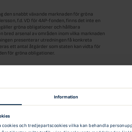
ing den snabbt växande marknaden för gröna
ersson, f.d. VD för 4AP-fonden, finns det inte en
gäller gröna obligationer och hållbara
 en bred arsenal av områden inom vilka marknaden
dningen presenterar utredningen få konkreta
keras ett antal åtgärder som staten kan vidta för
en för gröna obligationer.
ngen lyfter fram gäller emissionen av en svensk
den svenska staten som en främjandeåtgärd för
verk och emittera gröna statsobligationer. För
tt politiskt beslut krävas för att detta ska
på Frankrike som ett gott exempel inom detta
Information
som Sverige, gett ut gröna obligationer vilka i
okies
gen nämner för att främja marknaden för gröna
ookies och tredjepartscookies vilka kan behandla personuppg
 våra tjänster, mäta trafik, visa dig relevanta meddelanden (inkl