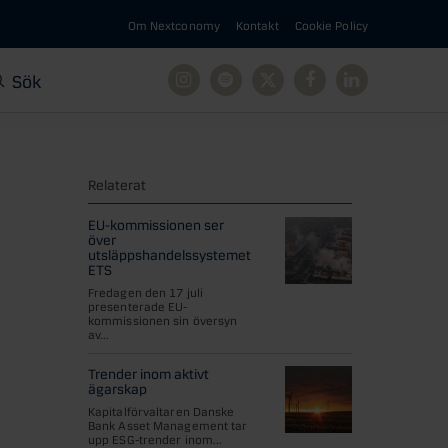
Om Nextconomy
Kontakt
Cookie Policy
Sök
Instagram
Spotify
X
Facebook
Linkedin
Relaterat
EU-kommissionen ser
över
utsläppshandelssystemet
ETS
Fredagen den 17 juli
presenterade EU-
kommissionen sin översyn
av...
Trender inom aktivt
ägarskap
Kapitalförvaltaren Danske
Bank Asset Management tar
upp ESG-trender inom...