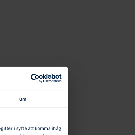
Om
ifter i syfte att komma ihåg
usive profilering) och