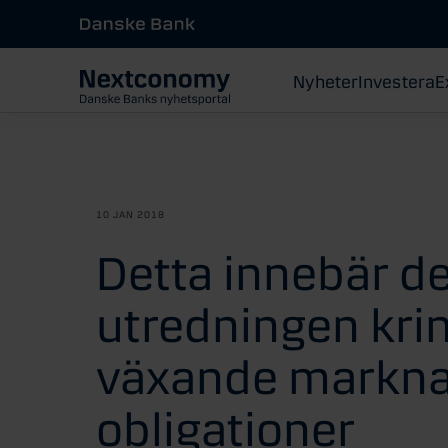
Nyheter
Investera
E
10 JAN 2018
Detta innebär de
utredningen kri
växande markna
obligationer