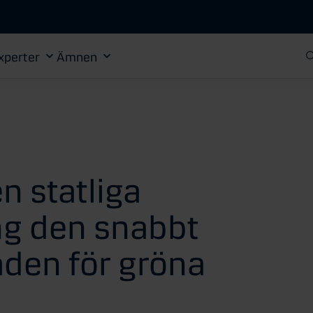
Gå till huvudinnehåll
xperter
Ämnen
n statliga
ng den snabbt
den för gröna