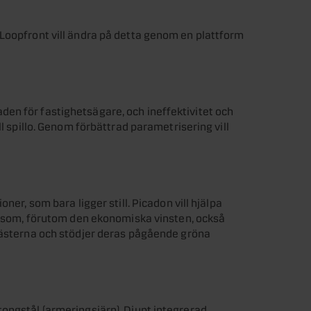
Loopfront vill ändra på detta genom en plattform
en för fastighetsägare, och ineffektivitet och
ll spillo. Genom förbättrad parametrisering vill
ner, som bara ligger still. Picadon vill hjälpa
tt som, förutom den ekonomiska vinsten, också
sgästerna och stödjer deras pågående gröna
ongstål (armeringsjärn). Djupt integrerad