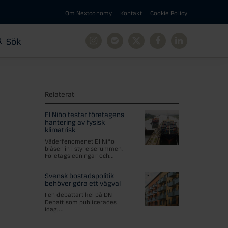
Om Nextconomy
Kontakt
Cookie Policy
Sök
Instagram
Spotify
X
Facebook
Linkedin
Relaterat
El Niño testar företagens
hantering av fysisk
klimatrisk
Väderfenomenet El Niño
blåser in i styrelserummen.
Företagsledningar och...
Svensk bostadspolitik
behöver göra ett vägval
I en debattartikel på DN
Debatt som publicerades
idag,...