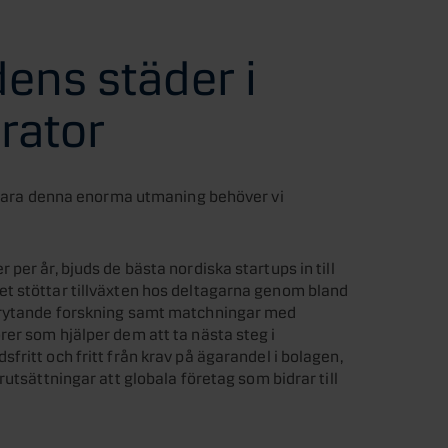
ens städer i
rator
 klara denna enorma utmaning behöver vi
per år, bjuds de bästa nordiska startups in till
t stöttar tillväxten hos deltagarna genom bland
brytande forskning samt matchningar med
er som hjälper dem att ta nästa steg i
ritt och fritt från krav på ägarandel i bolagen,
utsättningar att globala företag som bidrar till