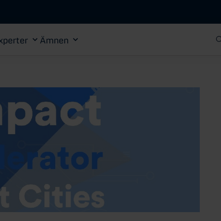
Gå till huvudinnehåll
xperter
Ämnen