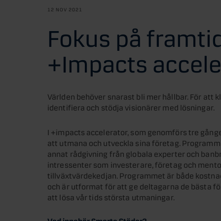
12 NOV 2021
Fokus på framtid
+Impacts accele
Världen behöver snarast bli mer hållbar. För att
identifiera och stödja visionärer med lösningar.
I +impacts accelerator, som genomförs tre gånger 
att utmana och utveckla sina företag. Programme
annat rådgivning från globala experter och ban
intressenter som investerare, företag och mentor
tillväxtvärdekedjan. Programmet är både kostnadsf
och är utformat för att ge deltagarna de bästa för
att lösa vår tids största utmaningar.
Vad innebär Smarta Städer?