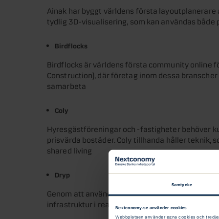
Ainak har byggt världens första layoutplanerare 
tydlig 3D-visualisering, som kan användas både p
Birdflocks
Birdflocks är världens första community online f
Construction), där företag inom dessa bransche
samarbeta
Coly
Hyresgästföreningar och -fastigheter behöver k
prisvärda bostäder. Coly tillhanda håller teknik, 
shared living
Dryp
Samtycke
Genom att använda data ger Dryp städer möjligh
infrastruktur i realtid
Nextconomy.se använder cookies
Webbplatsen använder egna cookies och tredjepar