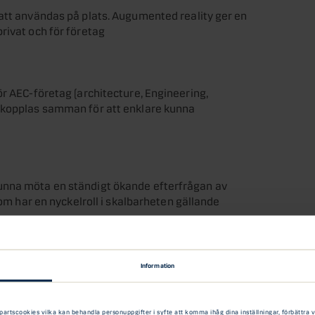
att användas på plats. Augumented reality ger en
rivat och för företag
ör AEC-företag (architecture, Engineering,
r kopplas samman för att enklare kunna
unna möta en ständigt ökande efterfrågan av
som har en nyckelroll i skalbarheten gällande
Information
eten att följa och planera vattenanvändning och
tscookies vilka kan behandla personuppgifter i syfte att komma ihåg dina inställningar, förbättra vår