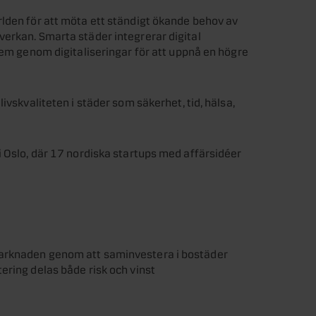
rlden för att möta ett ständigt ökande behov av
erkan. Smarta städer integrerar digital
lem genom digitaliseringar för att uppnå en högre
ivskvaliteten i städer som säkerhet, tid, hälsa,
i Oslo, där 17 nordiska startups med affärsidéer
marknaden genom att saminvestera i bostäder
ering delas både risk och vinst