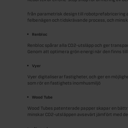
från parametrisk design till robotprefabricering
felbenägen och tidskrävande process, och minsk
Renbloc
Renbloc spårar alla CO2-utsläpp och ger transpa
Genom att optimera grön energi när den finns ti
Vyer
Vyer digitaliserar fastigheter, och ger en möjligh
som rör en fastighets inomhusmiljö
Wood Tube
Wood Tubes patenterade papper skapar en bättre 
minskar CO2-utsläppen avsevärt jämfört med de