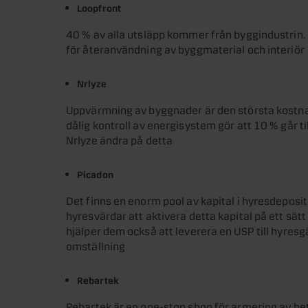
Loopfront
40 % av alla utsläpp kommer från byggindustrin. 
för återanvändning av byggmaterial och interiör
Nrlyze
Uppvärmning av byggnader är den största kostnad
dålig kontroll av energisystem gör att 10 % går ti
Nrlyze ändra på detta
Picadon
Det finns en enorm pool av kapital i hyresdepositio
hyresvärdar att aktivera detta kapital på ett sä
hjälper dem också att leverera en USP till hyre
omställning
Rebartek
Rebartek är en one-stop shop för armering av bet