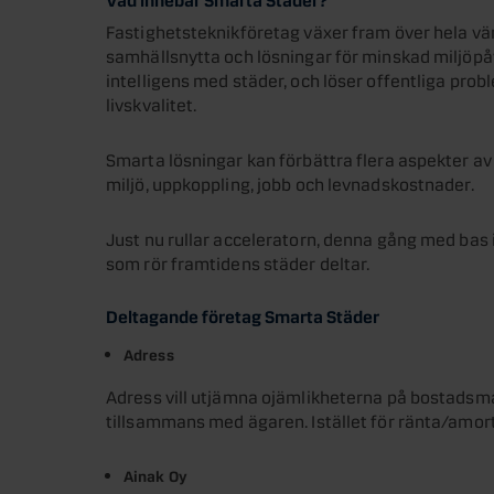
Fastighetsteknikföretag växer fram över hela vä
samhällsnytta och lösningar för minskad miljöpåv
intelligens med städer, och löser offentliga prob
livskvalitet.
Smarta lösningar kan förbättra flera aspekter av l
miljö, uppkoppling, jobb och levnadskostnader.
Just nu rullar acceleratorn, denna gång med bas 
som rör framtidens städer deltar.
Deltagande företag Smarta Städer
Adress
Adress vill utjämna ojämlikheterna på bostads
tillsammans med ägaren. Istället för ränta/amort
Ainak Oy