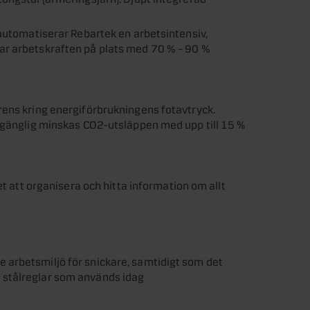
 automatiserar Rebartek en arbetsintensiv,
ar arbetskraften på plats med 70 % – 90 %
rens kring energiförbrukningens fotavtryck.
llgänglig minskas CO2-utsläppen med upp till 15 %
et att organisera och hitta information om allt
arbetsmiljö för snickare, samtidigt som det
 stålreglar som används idag