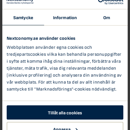
Flygplanstillverkaren Airbus planerar att redan 2026
testa en vätgasdriven A380 vid sin
Samtycke
Information
Om
utvecklingsanläggning i Toulouse. Målet är att genomföra
utsläppsfria kommersiella flygningar senast 2035. För
att nå dit krävs betydande investeringar i både utveckling
Nextconomy.se använder cookies
av nya motorer till flygplanen och en helt ny infrastruktur
Webbplatsen använder egna cookies och
för transport av vätgas till planen.
tredjepartscookies vilka kan behandla personuppgifter
i syfte att komma ihåg dina inställningar, förbättra våra
Elektrifiering av flygplansflottan
tjänster, mäta trafik, visa dig relevanta meddelanden
(inklusive profilering) och analysera din användning av
Göteborgsbaserade
Heart Aerospace
fick nyligen en
vår webbplats. För att kunna ta del av allt innehåll är
stororder på 200 eldrivna flygplan från United Airlines.
samtycke till "Marknadsförings"-cookies nödvändigt.
Dessutom investerar Bill Gates klimatfond Breakthrough
Energy Ventures i Heart Aerospace som planerar att ha
sitt 100 procent eldrivna flygplan ES-19 (se bild ovan) för
regional trafik i luften 2026.
Tillåt alla cookies
På kort sikt tror flera bedömare att biobränslen blir den
Anpassa