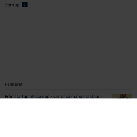
Startup
Relaterat
Från startup till scaleup – varför så många fastnar i
ingenmanslandet
Den svenska startup-miljön skapar fler bolag än någonsin.
Men...
Det nya normala – hybridfinansiering i startup-världen
Under de senaste åren har svenska startups fått kämpa...