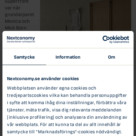
Superfront
var när
grundarparet
Monica och
Mick Born
såg ett
behov av
möbler med
en hög
Samtycke
Information
Om
designnivå –
men till mer
rimliga priser
Nextconomy.se använder cookies
än vad de
mer
Webbplatsen använder egna cookies och
exklusiva
tredjepartscookies vilka kan behandla personuppgifter
varumärkena
i syfte att komma ihåg dina inställningar, förbättra våra
erbjöd. De
tjänster, mäta trafik, visa dig relevanta meddelanden
började då
(inklusive profilering) och analysera din användning av
designa luckor och täckskivor anpassade efter IKEAs
vår webbplats. För att kunna ta del av allt innehåll är
mest populära stommar, PAX och METOD. Genom att ”klä
samtycke till "Marknadsförings"-cookies nödvändigt.
in” stommarna i luckor med hög designgrad kan då