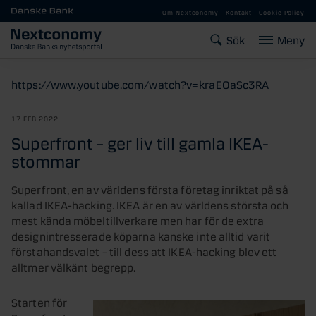
Gå till huvudinnehåll
Om Nextconomy
Kontakt
Cookie Policy
Sök
Meny
https://www.youtube.com/watch?v=kraEOaSc3RA
17 FEB 2022
Superfront – ger liv till gamla IKEA-
stommar
Superfront, en av världens första företag inriktat på så
kallad IKEA-hacking. IKEA är en av världens största och
mest kända möbeltillverkare men har för de extra
designintresserade köparna kanske inte alltid varit
förstahandsvalet – till dess att IKEA-hacking blev ett
alltmer välkänt begrepp.
Starten för