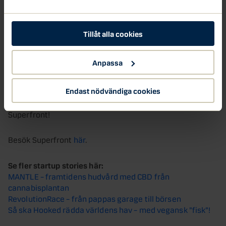
kunderna skapa en mer unik möbel, helt anpassad efter
krav på både färg och mönster.
Tillåt alla cookies
Hållbarhet är en annan viktig faktor i Superfronts
affärsidé. Genom nya luckor och täckskivor kan gamla
Anpassa
möbler få nytt liv, möbler som kanske bara är slitna på
ytan – men som har mycket livslängd kvar.
Endast nödvändiga cookies
Se intervjun med Monica Born, medgrundare av
Superfront!
Besök Superfront
här
.
Se fler startup stories här:
MANTLE – framtidens hudvård med CBD från
cannabisplantan
RevolutionRace – från pappas garage till börsen
Så ska Hooked rädda världens hav – med vegansk ”fisk”!