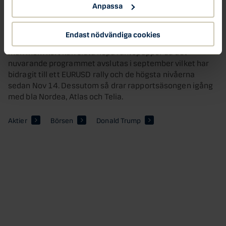
Anpassa
arbetslöshetsstatistik (torsd) och KI släpper sin
konjunkturbarometer (fre). Vi får räntebesked från BOJ
(tis) och Norges Bank (torsd). Mest intressant blir
Endast nödvändiga cookies
räntebeskedet från ECB (torsd) då man har signalerat att
man inom kort kan sluta köpa räntepapper då det
nuvarande programmet avslutas i september vilket har
bidragit till ett EURUSD rally och de högsta nivåerna
sedan Nov 14. Dessutom så drar rapportsäsongen igång
med bla Nordea, Atlas och Telia.
Aktier
Börsen
Donald Trump