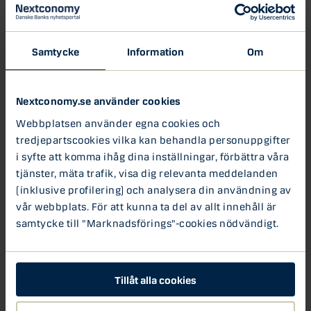
punkter upp mot stängning i fredags. Asiatiska börser
visar på blandad utveckling samtidigt som USDJPY har
stärkts något till 110.85.
Samtycke
Information
Om
I eftermiddag väntas ingen USA-statistik men senare i
veckan blir det bland annat bostadsstatistik, preliminärt
PMI från Markit samt första BNP-estimatet för fjärde
Nextconomy.se använder cookies
kvartalet.
Webbplatsen använder egna cookies och
tredjepartscookies vilka kan behandla personuppgifter
EURUSD gappöppnade igår kväll till 1.2270 efter att de
i syfte att komma ihåg dina inställningar, förbättra våra
socialdemokratiska delegaterna under söndagen röstade
tjänster, mäta trafik, visa dig relevanta meddelanden
för att börja förhandla med Merkel igen inför ett nytt
(inklusive profilering) och analysera din användning av
regeringssamarbete. Nu fortsätter säkerligen några
vår webbplats. För att kunna ta del av allt innehåll är
veckors förhandlingar innan en ny eventuell regering kan
samtycke till "Marknadsförings"-cookies nödvändigt.
komma på plats. EURUSD har därefter nu på morgonen i
asientid kommit ner igen mot 1.2220. Kronan är ca 2 öre
svagare mot USD och oförändrad mot EUR mot i fredags.
Tillåt alla cookies
Veckan som kommer bjuder på en mängd tunga
konjukturprognoser från Sverige som tex