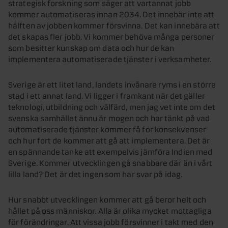
strategisk forskning som säger att vartannat jobb
kommer automatiseras innan 2034. Det innebär inte att
hälften av jobben kommer försvinna. Det kan innebära att
det skapas fler jobb. Vi kommer behöva många personer
som besitter kunskap om data och hur de kan
implementera automatiserade tjänster i verksamheter.
Sverige är ett litet land, landets invånare ryms i en större
stad i ett annat land. Vi ligger i framkant när det gäller
teknologi, utbildning och välfärd, men jag vet inte om det
svenska samhället ännu är mogen och har tänkt på vad
automatiserade tjänster kommer få för konsekvenser
och hur fort de kommer att gå att implementera. Det är
en spännande tanke att exempelvis jämföra Indien med
Sverige. Kommer utvecklingen gå snabbare där än i vårt
lilla land? Det är det ingen som har svar på idag.
Hur snabbt utvecklingen kommer att gå beror helt och
hållet på oss människor. Alla är olika mycket mottagliga
för förändringar. Att vissa jobb försvinner i takt med den