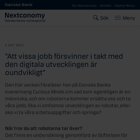
Gå till huvudinnehåll
Om Nextconomy
Kontakt
Cookie Policy
Sök
Meny
3 OKT 2017
”Att vissa jobb försvinner i takt med
den digitala utvecklingen är
oundvikligt”
Den här veckan föreläser hon på Danske Banks
evenemang Curious Minds om vad som egentligen är en
människa, och om robotarna kommer ersätta oss och ta
våra jobb. Ska vi omfamna utvecklingen av robotar, eller
ska vi ta våra arbetsuppgifter och springa?
När tror du att robotarna tar över?
Det finns en undersökning genomförd av Stiftelsen för