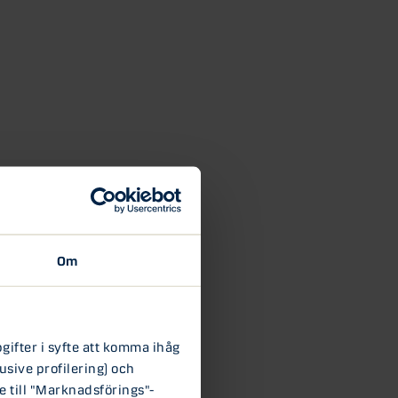
Om
ifter i syfte att komma ihåg
usive profilering) och
e till "Marknadsförings"-