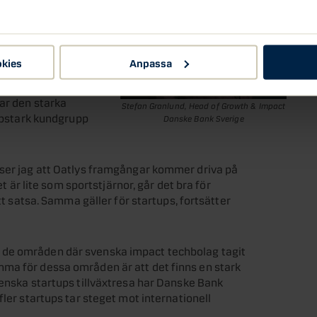
ygad om att vi
 segment, säger
ke Bank Sverige.
okies
Anpassa
 global trend som,
ppåtgående, vilket
har den starka
Stefan Granlund, Head of Growth & Impact
köpstark kundgrupp
Danske Bank Sverige
 ser jag att Oatlys framgångar kommer driva på
et är lite som sportstjärnor, går det bra för
att satsa. Samma gäller för startups, fortsätter
 de områden där svenska impact techbolag tagit
ma för dessa områden är att det finns en stark
venska startups tillväxtresa har Danske Bank
fler startups tar steget mot internationell