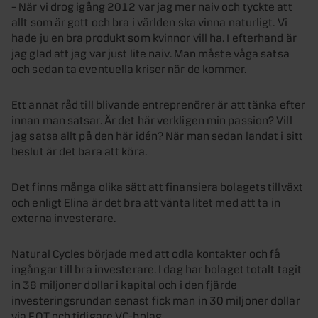
– När vi drog igång 2012 var jag mer naiv och tyckte att
allt som är gott och bra i världen ska vinna naturligt. Vi
hade ju en bra produkt som kvinnor vill ha. I efterhand är
jag glad att jag var just lite naiv. Man måste våga satsa
och sedan ta eventuella kriser när de kommer.
Ett annat råd till blivande entreprenörer är att tänka efter
innan man satsar. Är det här verkligen min passion? Vill
jag satsa allt på den här idén? När man sedan landat i sitt
beslut är det bara att köra.
Det finns många olika sätt att finansiera bolagets tillväxt
och enligt Elina är det bra att vänta litet med att ta in
externa investerare.
Natural Cycles började med att odla kontakter och få
ingångar till bra investerare. I dag har bolaget totalt tagit
in 38 miljoner dollar i kapital och i den fjärde
investeringsrundan senast fick man in 30 miljoner dollar
via EQT och tidigare VC-bolag.