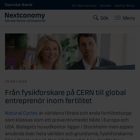
Gå till huvudinnehåll
Om Nextconomy
Kontakt
Cookie Policy
Sök
Meny
25 NOV 2020
Från fysikforskare på CERN till global
entreprenör inom fertilitet
Natural Cycles
är världens första och enda fertilitetsapp
som klassas som ett preventivmedel både i Europa och
USA. Bolagets huvudkontor ligger i Stockholm men appen
används över hela världen och grundarna, fysikforskarna
Elina Berglund och Raoul Scherwitzl, bor utanför New