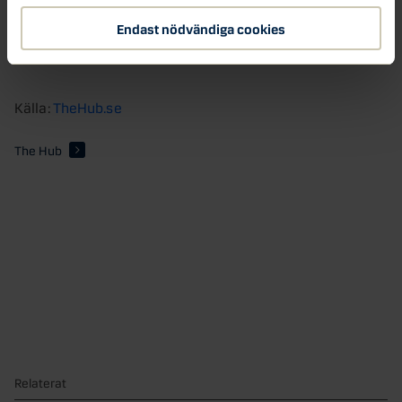
dygnets timmar.
Endast nödvändiga cookies
Källa:
TheHub.se
The Hub
Relaterat