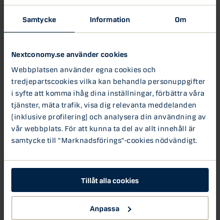
2. Personlig utveckling
Samtycke
Information
Om
Ibland kan det kännas att du har fastnat i ett ekorrhjul i
ditt arbete och inte möts av några nya utmaningar. På ett
snabbväxande bolag är det inte ovanligt att dagligen lösa
Nextconomy.se använder cookies
utmanandade arbetsuppgifter och oftast är inte den ena
Webbplatsen använder egna cookies och
dagen likt den andra.
tredjepartscookies vilka kan behandla personuppgifter
i syfte att komma ihåg dina inställningar, förbättra våra
3. Ingen byråkrati
tjänster, mäta trafik, visa dig relevanta meddelanden
Har du tröttnat på företagspolitik, det är nog ingen
(inklusive profilering) och analysera din användning av
egentligen som gillar det! Då kan jag rekommendera dig
vår webbplats. För att kunna ta del av allt innehåll är
att jobba på en startup, det är inte sällan du får fullt
ansvar för ditt arbete och du kommer kunna sköta ditt
samtycke till "Marknadsförings"-cookies nödvändigt.
arbete på ditt sätt.
4. Flexibelt arbete
Tillåt alla cookies
Morgondagens arbetsplats kommer vara flexibel. Många
av dagens entreprenörer jobbar redan på det sättet, du är
inte låst till en plats under en viss tid. Allt handlar om
Anpassa
resultatet i slutändan inte var du utför arbetet under