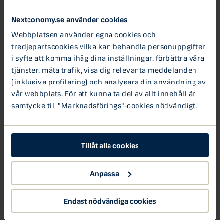
företag, och speciellt it-branschens mångfaldsproblem.
Nextconomy.se använder cookies
ProgressData hjälper företag att samla in data, hitta
Webbplatsen använder egna cookies och
problemområden och ge forskningsbaserade förslag på
tredjepartscookies vilka kan behandla personuppgifter
de mest effektiva åtgärderna – så företag kan bli mer
i syfte att komma ihåg dina inställningar, förbättra våra
mångsidiga och utvecklas med de möjligheter som
tjänster, mäta trafik, visa dig relevanta meddelanden
mångfald genererar.
(inklusive profilering) och analysera din användning av
vår webbplats. För att kunna ta del av allt innehåll är
Danske Bank har träffat Heidi, se vår film och vill du läsa
samtycke till "Marknadsförings"-cookies nödvändigt.
mer om ProgressData, så kan läsa
mer här på TheHub.se
Tillåt alla cookies
Rekommenderade artiklar:
Anpassa
Världens första digitala duschsystem för en hållbar värld
Get Sandwish är slutet på trista talare
Danske Bank samlar nordens startups på Singularity
Endast nödvändiga cookies
Summit