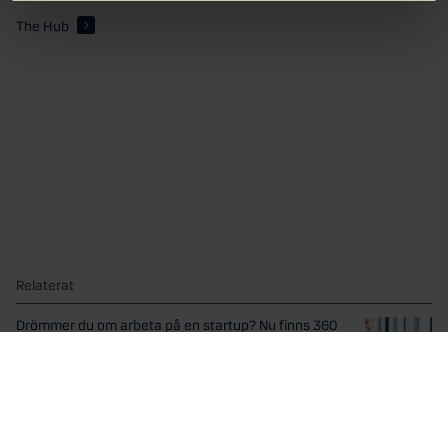
The Hub
Relaterat
Drömmer du om arbeta på en startup? Nu finns 360
möjligheter
Drömmer du om att arbeta på en startup? Nu...
Stockholm på pallplats som Europas viktigaste
startupstad