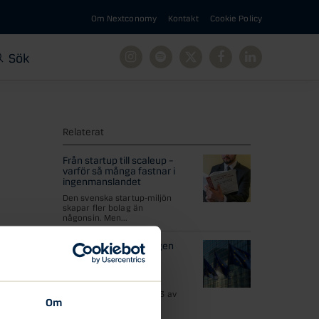
Om Nextconomy
Kontakt
Cookie Policy
Sök
Instagram
Spotify
X
Facebook
Linkedin
Relaterat
Från startup till scaleup –
varför så många fastnar i
ingenmanslandet
Den svenska startup-miljön
skapar fler bolag än
någonsin. Men...
Den 28:e regimen. Vägen
till ett mer
konkurrenskraftigt
Europa?
Larmrapporter visar att 3 av
Om
4 startups väljer USA...