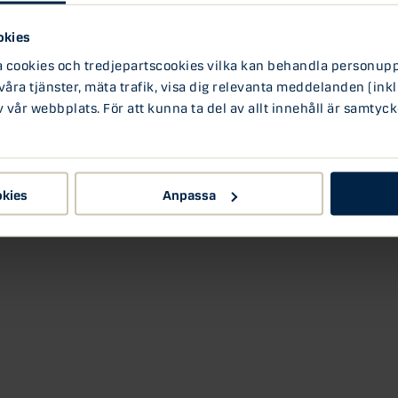
skapa personligt anpassade upplevelser och bygga
edo Musa när han berättar om sin resa som
okies
ookies och tredjepartscookies vilka kan behandla personuppg
 våra tjänster, mäta trafik, visa dig relevanta meddelanden (inkl
vår webbplats. För att kunna ta del av allt innehåll är samtyck
okies
Anpassa