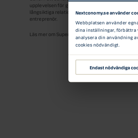
upplevelsen för gästerna. Data används för att 
långsiktiga relationer. Lyssna till grundaren Za
Nextconomy.se använder co
entreprenör.
Webbplatsen använder egna c
dina inställningar, förbättra
Läs mer om Superb på
The Hub
.
analysera din användning av 
cookies nödvändigt.
Endast nödvändiga co