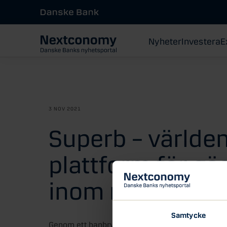
Nyheter
Investera
E
3 NOV 2021
Superb – världen
plattform för gä
inom restauran
Samtycke
Genom ett banbrytande allt-i-ett-system ger Sup