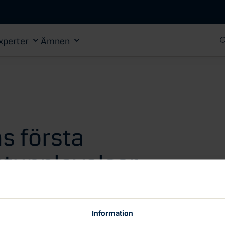
Gå till huvudinnehåll
xperter
Ämnen
s första
stupplevelser
gvärlden
Information
erb restauranger möjlighet att skräddarsy