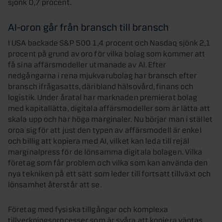
sjönk 0,7 procent.
AI-oron går från bransch till bransch
I USA backade S&P 500 1,4 procent och Nasdaq sjönk 2,1
procent på grund av oro för vilka bolag som kommer att
få sina affärsmodeller utmanade av AI. Efter
nedgångarna i rena mjukvarubolag har bransch efter
bransch ifrågasatts, däribland hälsovård, finans och
logistik. Under åratal har marknaden premierat bolag
med kapitallätta, digitala affärsmodeller som är lätta att
skala upp och har höga marginaler. Nu börjar man i stället
oroa sig för att just den typen av affärsmodell är enkel
och billig att kopiera med AI, vilket kan leda till rejäl
marginalpress för de lönsamma digitala bolagen. Vilka
företag som får problem och vilka som kan använda den
nya tekniken på ett sätt som leder till fortsatt tillväxt och
lönsamhet återstår att se.
Företag med fysiska tillgångar och komplexa
tillverkningsprocesser som är svåra att kopiera väntas