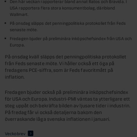
Den här veckan rapporterar bland annat Ratos och Bravida. I
USA rapportera flera stora konsumentbolag, däribland
Wallmart.
På onsdag släpps det penningpolitiska protokollet från Feds
senaste möte.
Fredagen bjuder på preliminära inköpschefsindex från USA och
Europa.
På onsdag kväll släpps det penningpolitiska protokollet
från Feds senaste möte. Vi håller också ett öga på
fredagens PCE-siffra, som är Feds favoritmått på
inflation.
Fredagen bjuder också på preliminära inköpschefsindex
för USA och Europa. Industri-PMI väntas ta ytterligare ett
steg uppåt och bekräfta bilden av ljusare tider i industrin.
På fredag får vi också detaljerna bakom den
överraskande låga svenska inflationen i januari.
Veckobrev