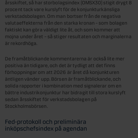
årsskiftet, så har storbolagsindex (OMSX30) stigit drygt 8
procent tack vare kurslyft för de konjunkturkänsliga
verkstadsbolagen. Om man bortser från de negativa
valutaeffekterna från den starka kronan – som bolagen
faktiskt kan göra väldigt lite åt, och som kommer att
mojna under året – så stiger resultaten och marginalerna
är rekordhöga.
De framåtblickande kommentarerna är också lite mer
positiva än tidigare, och det är tydligt att det finns
förhoppningar om att 2026 är året då konjunkturen
äntligen vänder upp. Börsen är framåtblickande, och
solida rapporter i kombination med signalerar om en
bättre industrikonjunktur har bidragit till stora kurslyft
sedan årsskiftet för verkstadsbolagen på
Stockholmsbörsen.
Fed-protokoll och preliminära
inköpschefsindex på agendan