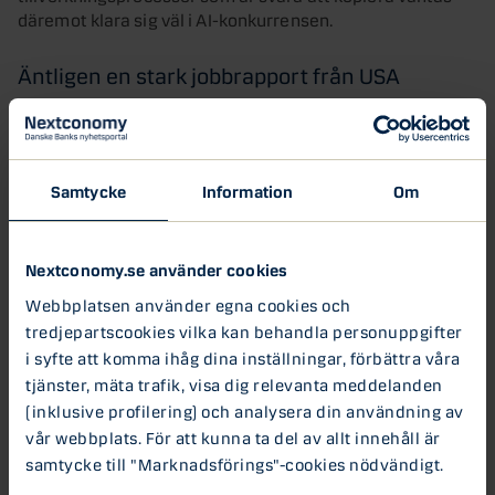
däremot klara sig väl i AI-konkurrensen.
Äntligen en stark jobbrapport från USA
Makrodata har länge gett en mixad bild av läget på den
amerikanska arbetsmarknaden, men förra veckan fick vi
en betydligt bättre jobbrapport för januari än väntat.
Arbetslösheten sjönk och sysselsättningen ökade med
Samtycke
Information
Om
130 000 jobb, nästan dubbelt så mycket som väntat.
Även löneökningarna var oväntat stora (dock inte
oroande höga) och antalet arbetade timmar per vecka
Nextconomy.se använder cookies
ökade, vilket är positivt för konsumtionen.
Webbplatsen använder egna cookies och
tredjepartscookies vilka kan behandla personuppgifter
Trots oron kring AI och den ständiga strömmen av
i syfte att komma ihåg dina inställningar, förbättra våra
geopolitiska nyheter så är världsekonomin stabil, och
makrodata har överraskat rejält på uppsidan av
tjänster, mäta trafik, visa dig relevanta meddelanden
förväntningarna den senaste tiden i både Europa och
(inklusive profilering) och analysera din användning av
USA. Dessutom syns allt fler tecken på att
vår webbplats. För att kunna ta del av allt innehåll är
industrikonjunkturen äntligen stärks, exempelvis i
samtycke till "Marknadsförings"-cookies nödvändigt.
inköpschefsindex för industrin, tyska industriorder och