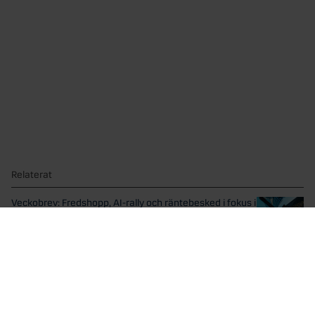
Relaterat
Veckobrev: Fredshopp, AI-rally och räntebesked i fokus i
sommar
Ett globalt aktieindex steg 1,1 procent förra veckan, drivet...
Veckobrev: Fredsavtalet lyfter börserna
Förra veckan steg ett globalt index 0,9 procent lett...