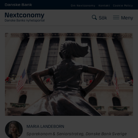
Gå till huvudinnehåll
Om Nextconomy
Kontakt
Cookie Policy
Sök
Meny
MARIA LANDEBORN
Sparekonom & Seniorstrateg, Danske Bank Sverige