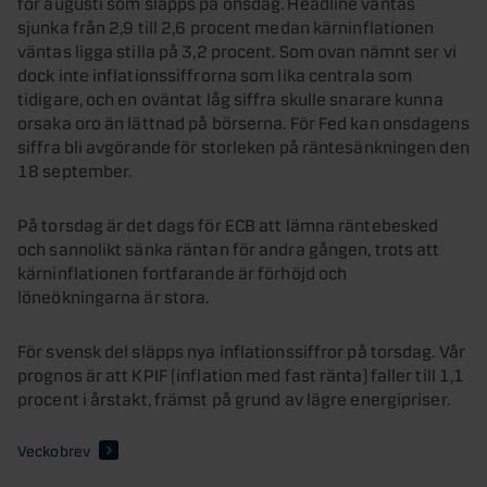
för augusti som släpps på onsdag. Headline väntas
sjunka från 2,9 till 2,6 procent medan kärninflationen
väntas ligga stilla på 3,2 procent. Som ovan nämnt ser vi
dock inte inflationssiffrorna som lika centrala som
tidigare, och en oväntat låg siffra skulle snarare kunna
orsaka oro än lättnad på börserna. För Fed kan onsdagens
siffra bli avgörande för storleken på räntesänkningen den
18 september.
På torsdag är det dags för ECB att lämna räntebesked
och sannolikt sänka räntan för andra gången, trots att
kärninflationen fortfarande är förhöjd och
löneökningarna är stora.
För svensk del släpps nya inflationssiffror på torsdag. Vår
prognos är att KPIF (inflation med fast ränta) faller till 1,1
procent i årstakt, främst på grund av lägre energipriser.
Veckobrev