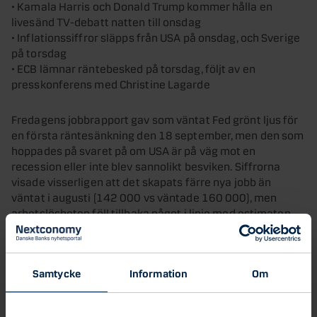
• Kamala Harris och Donald Trump kommer hålla en
livesänd TV-debatt natten till onsdag
• Inflationssiffror släpps från USA på onsdag, och Sverige
på torsdag
• ECB lämnar räntebesked på torsdag, följt av en
presskonferens med Christine Lagarde
Fredagens jobbrapport gav som väntat Fed grönt ljus för
en första räntesänkning den 18 september, men den som
hoppades på svaret på om USA är på väg mot en
recession eller inte blev sannolikt besviken. Siffrorna
visade visserligen att det skapats färre nya jobb än
väntat i augusti (142 000 vs väntade 160 000), men
arbetslösheten föll tillbaka något i linje med estimaten.
Det är tydligt att styrkan i USAs arbetsmarknad har
avtagit, men siffrorna pekar inte på att någon recession
står för dörren. Så länge sysselsättningen ökar med 100–
Samtycke
Information
Om
150 000 jobb per månad och varseltalen är låga så pekar
siffrorna snarare i riktning mot en mjuklandning. Med det
sagt så lär den amerikanska konjunkturen bli central för