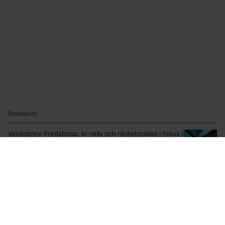
Relaterat
Veckobrev: Fredshopp, AI-rally och räntebesked i fokus i
sommar
Ett globalt aktieindex steg 1,1 procent förra veckan, drivet...
Veckobrev: Fredsavtalet lyfter börserna
Förra veckan steg ett globalt index 0,9 procent lett...