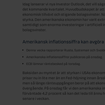
Idag lanserar vi nya Investor Outlook, det vill s
det kommande kvartalet. Huvudbudskapet är att vi 
ekonomisk tillväxt och stigande bolagsvinster. Nä
styrka. Den amerikanska ekonomin har varit ext
samtidigt som enorma investeringar i artificiell in
bolagsvinster.
Amerikansk inflationssiffra kan avgöra
Denna vecka rapporterar Rusta, Systemair och Svolde
Amerikanska inflationssiffror publiceras på onsdag.
ECB lämnar räntebesked på torsdag.
Baksidan av myntet är att styrkan i USAs ekonomi
prisar nu in lite mer än en Fed-höjning innan årssk
men så länge ränteuppgången beror på att ekonom
övergående. På onsdag får vi den amerikanska inf
förväntade 4,2 procent så kan det leda till ännu
senare i veckan.