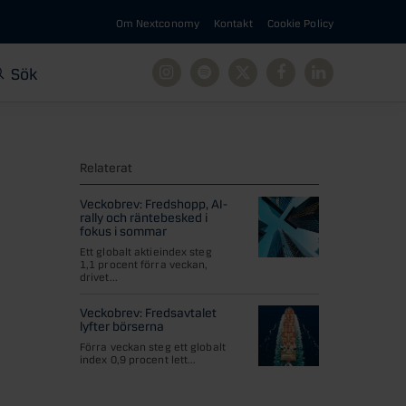
Om Nextconomy
Kontakt
Cookie Policy
Sök
Instagram
Spotify
X
Facebook
Linkedin
Relaterat
Veckobrev: Fredshopp, AI-
rally och räntebesked i
fokus i sommar
Ett globalt aktieindex steg
1,1 procent förra veckan,
drivet...
Veckobrev: Fredsavtalet
lyfter börserna
Förra veckan steg ett globalt
index 0,9 procent lett...