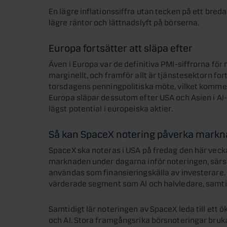
En lägre inflationssiffra utan tecken på ett bredar
lägre räntor och lättnadslyft på börserna.
Europa fortsätter att släpa efter
Även i Europa var de definitiva PMI-siffrorna för
marginellt, och framför allt är tjänstesektorn for
torsdagens penningpolitiska möte, vilket kommer 
Europa släpar dessutom efter USA och Asien i AI
lägst potential i europeiska aktier.
Så kan SpaceX notering påverka mark
SpaceX ska noteras i USA på fredag den här veckan
marknaden under dagarna inför noteringen, särsk
användas som finansieringskälla av investerare. 
värderade segment som AI och halvledare, samtidi
Samtidigt lär noteringen av SpaceX leda till ett ö
och AI. Stora framgångsrika börsnoteringar bruka