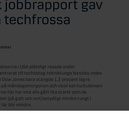
k jobbrapport gav
h techfrossa
slutar
 börserna i USA plötsligt rasade under
entrerat till techbolag: tekniktunga Nasdaq-index
e Dow Jones bara stängde 1,3 procent lägre.
en på måndagsmorgonen och visst kan turbulensen
rna här har inte alls gått lika starkt som de
r (på gott och ont) betydligt mindre tungt i
lär blir mindre.
 veckan med störs nedgångar i USA, medan Europa