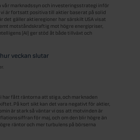
äga vår marknadssyn och investeringsstrategi inför
är fortsatt positiva till aktier baserat på solid
r det gäller aktieregioner har särskilt USA visat
remt motståndskraftig mot högre energipriser,
telligens (AI) ger stöd åt både tillväxt och
 hur veckan slutar
r.
 har fått räntorna att stiga, och marknaden
iftet. På kort sikt kan det vara negativt för aktier,
in är stark så väntar vi oss att motvinden är
lationssiffran för maj, och om den blir högre än
 högre räntor och mer turbulens på börserna