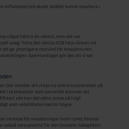
e inflationstryck skulle istället kunna resultera i
 maj något bättre än väntat, men det var
tsatt svag. Trots det väntas ECB höja räntan vid
att ge ytterligare motvind för konjuknturen.
-utvecklingen. Sammantaget gör det att vi ser
naden
. Det innebär att vi kan se större kursrörelser på
ilt i teknikaktier som sannolikt kommer att
På kort sikt kan det sätta press på högt
gt som volatiliteten kan bli högre.
kat intresse för investeringar inom rymd, försvar
r också vara positivt för den bredare riskaptiten