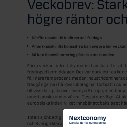
Veckobrev: Star
högre räntor oc
Därför rasade USA-börserna i fredags
Amerikansk inflationssiffra kan avgöra hur veckan 
Så kan SpaceX notering påverka marknaden
Förra veckan fick ett dramatiskt avslut efter att
fredagseftermiddagen. Det var dock ett ras konc
föll nära fem procent, medan industridominerad
Nedgångarna i hårdvarubolag har fortsatt i Asi
till viss del spilla över även på Europa, men börse
amerikanska under våren. Dessutom väger AI-aktie
europeiska index, vilket innebär att bakslaget här 
Totalt sjönk ett globalt index 1,9 procent förra
och Sverige klarade sig bättre.