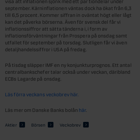
visa att inflationen sjönk med ett par tiondelar under
september. Kärninflationen väntas dock ha ökat från 6,3
till 6,5 procent. Kommer siffran in oväntat högt eller lågt
kan det påverka börserna. Även för svensk del får vi
inflationssiffror att sätta tänderna i, i form av
inflationsförväntningar från Prospera på onsdag samt
utfallet för september på torsdag. Slutligen får vi även
detaljhandelssiffror i USA på fredag.
På tisdag släpper IMF en ny konjunkturprognos. Ett antal
centralbankschefer talar också under veckan, däribland
ECBs Lagarde på onsdag.
Läs förra veckans veckobrev här.
Läs mer om Danske Banks bolån
här
.
Aktier
Börsen
Veckobrev