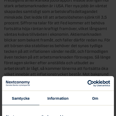
stark arbetsmarknaden är i USA. Fler nya jobb än väntat
skapades samtidigt som arbetskraftsdeltagandet
minskade. Det ledde till att arbetslösheten sjönk till 3,5
procent. Siffrorna talar för att Fed kommer att behöva
fortsätta höja räntan kraftigt framöver, vilket långsamt
väntas kväva tillväxten i ekonomin. Aktiemarknaden
blickar som bekant framåt, och faller därför redan nu. För
att börsen ska stabiliseras behöver det synas tydliga
tecken på att inflationen vänder nedåt, och förmodligen
även tecken på att arbetsmarknaden försvagas. Så länge
företagen skriker efter anställda och utbudet av
arbetskraft är lågt, så kommer lönerna att fortsätta öka
vilket innebär att inflationstrycket består. Mot bakgrund
av detta väntar vi oss att Fed kommer att höja räntan 75
punkter igen vid mötet i november, vilket är i linje med
prissättningen på marknaden.
Samtycke
Information
Om
En stor del av årets börsnedgång har drivits av stigande
räntor, vilket i sin tur lett till sjunkande aktievärderingar.
Det har bidragit till nedgången för den amerikanska