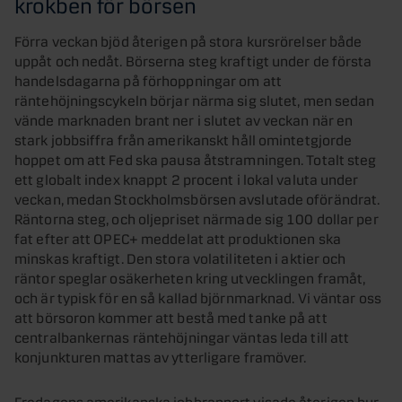
krokben för börsen
Förra veckan bjöd återigen på stora kursrörelser både
uppåt och nedåt. Börserna steg kraftigt under de första
handelsdagarna på förhoppningar om att
räntehöjningscykeln börjar närma sig slutet, men sedan
vände marknaden brant ner i slutet av veckan när en
stark jobbsiffra från amerikanskt håll omintetgjorde
hoppet om att Fed ska pausa åtstramningen. Totalt steg
ett globalt index knappt 2 procent i lokal valuta under
veckan, medan Stockholmsbörsen avslutade oförändrat.
Räntorna steg, och oljepriset närmade sig 100 dollar per
fat efter att OPEC+ meddelat att produktionen ska
minskas kraftigt. Den stora volatiliteten i aktier och
räntor speglar osäkerheten kring utvecklingen framåt,
och är typisk för en så kallad björnmarknad. Vi väntar oss
att börsoron kommer att bestå med tanke på att
centralbankernas räntehöjningar väntas leda till att
konjunkturen mattas av ytterligare framöver.
Fredagens amerikanska jobbrapport visade återigen hur