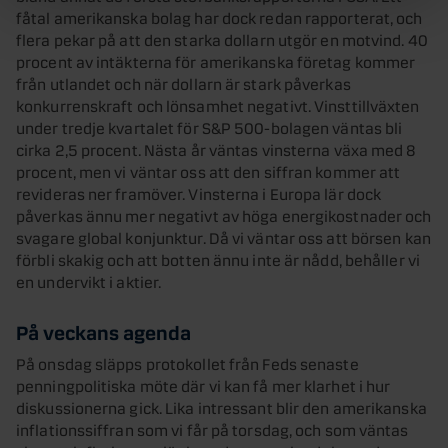
fåtal amerikanska bolag har dock redan rapporterat, och
flera pekar på att den starka dollarn utgör en motvind. 40
procent av intäkterna för amerikanska företag kommer
från utlandet och när dollarn är stark påverkas
konkurrenskraft och lönsamhet negativt. Vinsttillväxten
under tredje kvartalet för S&P 500-bolagen väntas bli
cirka 2,5 procent. Nästa år väntas vinsterna växa med 8
procent, men vi väntar oss att den siffran kommer att
revideras ner framöver. Vinsterna i Europa lär dock
påverkas ännu mer negativt av höga energikostnader och
svagare global konjunktur. Då vi väntar oss att börsen kan
förbli skakig och att botten ännu inte är nådd, behåller vi
en undervikt i aktier.
På veckans agenda
På onsdag släpps protokollet från Feds senaste
penningpolitiska möte där vi kan få mer klarhet i hur
diskussionerna gick. Lika intressant blir den amerikanska
inflationssiffran som vi får på torsdag, och som väntas