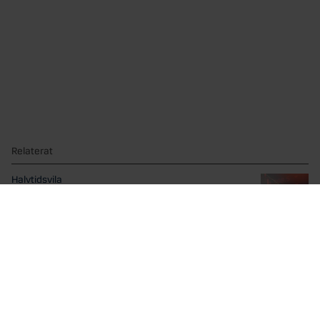
Relaterat
Halvtidsvila
Du har precis fått uppleva ännu ett händelserikt första...
Optimismen kring AI är tillbaka
Efter några skakiga veckor för AI- och teknikaktierna har...
Cookie Policy