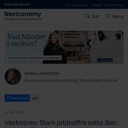
Gå till huvudinnehåll
Om Nextconomy
Kontakt
Cookie Policy
Sök
Meny
MARIA LANDEBORN
Sparekonom & Seniorstrateg, Danske Bank Sverige
Veckobrev
v.41
10 OKT 2022
Veckobrev: Stark jobbsiffra satte åter