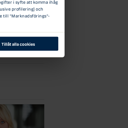
ifter i syfte att komma ihåg
usive profilering) och
e till "Marknadsförings"-
Tillåt alla cookies