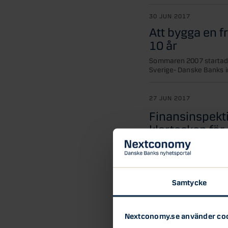
30 JUN 2017
Att bygga en 
10 år
Sommaren 2007 startade
Sverige- Danske Banks ins
27 JUN 2017
Finansinspekt
klartecken fö
Danske Banks ansökninga
bolåneinstitut och ge ut
beviljats av...
Danske Bank
Sto
Samtycke
27 JUN 2017
Nextconomy.se använder co
Frihetspengar