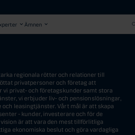
Gå till huvudinnehåll
xperter
Ämnen
ka regionala rötter och relationer till
töttat privatpersoner och företag att
år vi privat- och företagskunder samt stora
änster, vi erbjuder liv- och pensionslösningar,
 och leasingtjänster. Vårt mål är att skapa
ssenter - kunder, investerare och för de
ision är att vara den mest tillförlitliga
iktiga ekonomiska beslut och göra vardagliga