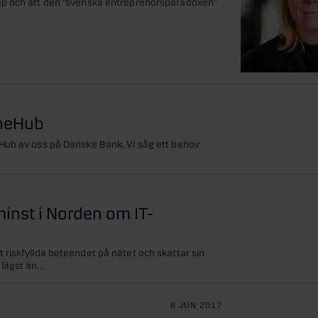
ap och att den ”svenska entreprenörsparadoxen”
TheHub
Hub av oss på Danske Bank. Vi såg ett behov
inst i Norden om IT-
riskfyllda beteendet på nätet och skattar sin
ägst än...
8 JUN 2017