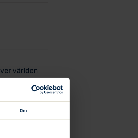
över världen
esign- och e-
en inom försäljning av...
Om