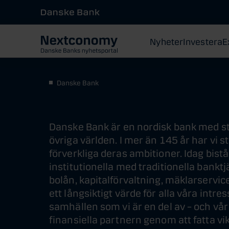
Nyheter
Investera
E
Danske Bank
Danske Bank är en nordisk bank med star
övriga världen. I mer än 145 år har vi s
förverkliga deras ambitioner. Idag bist
institutionella med traditionella banktj
bolån, kapitalförvaltning, mäklarservice
ett långsiktigt värde för alla våra intre
samhällen som vi är en del av – och vår v
finansiella partnern genom att fatta v