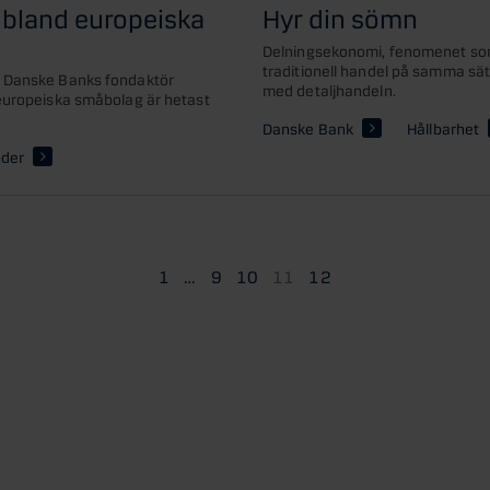
 bland europeiska
Hyr din sömn
Delningsekonomi, fenomenet som
traditionell handel på samma sä
n Danske Banks fondaktör
med detaljhandeln.
 europeiska småbolag är hetast
Danske Bank
Hållbarhet
der
1
…
9
10
11
12