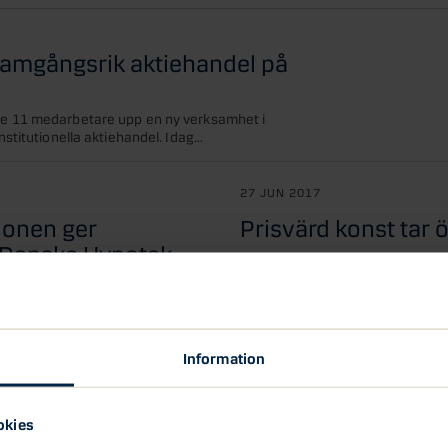
framgångsrik aktiehandel på
 11 medarbetare upp en ny verksamhet i
titutionella aktiehandel. Idag...
27 JUN 2017
ionen ger
Prisvärd konst tar 
r Danske Hypotek
Desenio är ett snabbt växande d
handelsbolag som är störst i Nord
r om tillstånd att starta
 säkerställda obligationer har
Danske Bank
Startup
jko Gjurovski
Information
okies