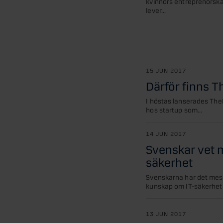
kvinnors entreprenörsk
lever...
15 JUN 2017
Därför finns 
I höstas lanserades The
hos startup som...
14 JUN 2017
Svenskar vet m
säkerhet
Svenskarna har det mest 
kunskap om IT-säkerhet l
13 JUN 2017