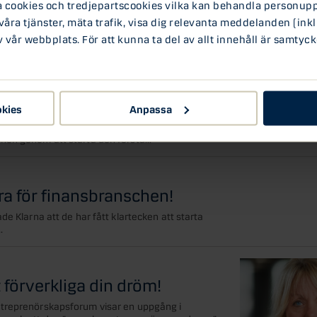
ookies och tredjepartscookies vilka kan behandla personuppg
idag ett långsiktigt sparande. Samtidigt som det
 våra tjänster, mäta trafik, visa dig relevanta meddelanden (inkl
vår webbplats. För att kunna ta del av allt innehåll är samtyck
a marknadsplats för
okies
Anpassa
mest tatuerade folk. Nu revolutionerar svenska
hen genom att starta den första...
ra för finansbranschen!
de Klarna att de har fått klartecken att starta
.
 förverkliga din dröm!
ntreprenörskapsforum visar en uppgång i