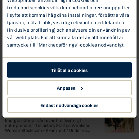
Marknadsuppdatering fredag 7
tredjepartscookies vilka kan behandla personuppgifter
sep Danske Bank
i syfte att komma ihåg dina inställningar, förbättra våra
Kreditindex i Europa rörde sig under gårdagen
tjänster, mäta trafik, visa dig relevanta meddelanden
ihop något men med små rörelser överlag. På
aktiemarknaden...
(inklusive profilering) och analysera din användning av
vår webbplats. För att kunna ta del av allt innehåll är
6 SEP 2018
samtycke till "Marknadsförings"-cookies nödvändigt.
Riksbanken lämnar styrräntan
oförändrad och skjuter på
räntehöjning
Tillåt alla cookies
Idag meddelade Riksbanken att de lämnar
styrräntan oförändrad på -0,50 procent.
Samtidigt flaggar man för att...
Anpassa
6 SEP 2018
”Jag vill uppmana fler aktörer att
Endast nödvändiga cookies
verka för ett jämställt näringsliv”
Imorgon startar vårt event för kvinnligt
entreprenörer "Techstars Startup Weekend
Women Stockholm - #FemTech". Under en...