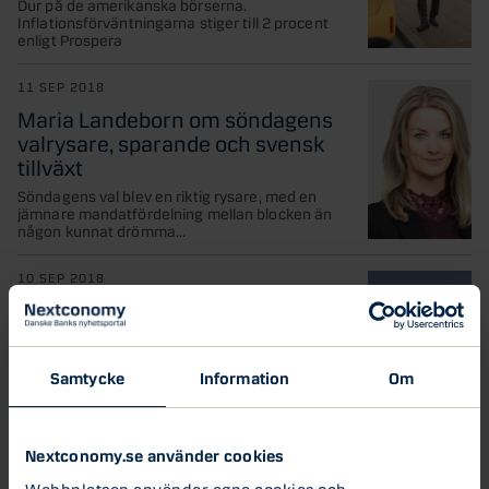
Dur på de amerikanska börserna.
Inflationsförväntningarna stiger till 2 procent
enligt Prospera
11 SEP 2018
Maria Landeborn om söndagens
valrysare, sparande och svensk
tillväxt
Söndagens val blev en riktig rysare, med en
jämnare mandatfördelning mellan blocken än
någon kunnat drömma...
10 SEP 2018
Market update Danske Bank:
Valrysare – så påverkas svenska
kronan
Samtycke
Information
Om
Efter en valrysare som fortfarande pågår i och
med att förhandsrösterna fortfarande inte är
räknade (resultatet...
Nextconomy.se använder cookies
7 SEP 2018
Webbplatsen använder egna cookies och