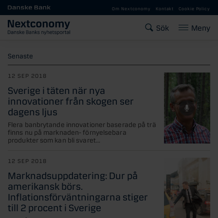
Gå till huvudinnehåll
Om Nextconomy
Kontakt
Cookie Policy
Sök
Meny
Senaste
12 SEP 2018
Sverige i täten när nya
innovationer från skogen ser
dagens ljus
Flera banbrytande innovationer baserade på trä
finns nu på marknaden- förnyelsebara
produkter som kan bli svaret...
12 SEP 2018
Marknadsuppdatering: Dur på
amerikansk börs.
Inflationsförväntningarna stiger
till 2 procent i Sverige