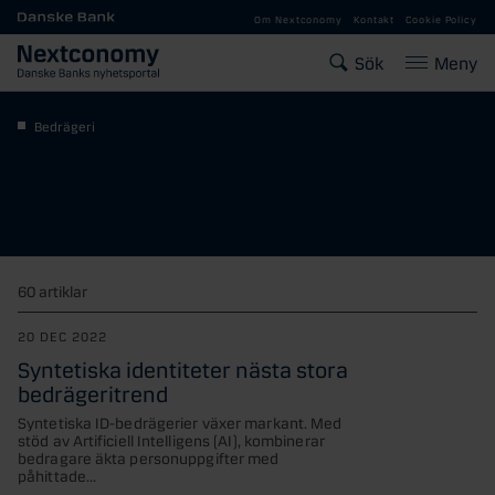
Gå till huvudinnehåll
Om Nextconomy
Kontakt
Cookie Policy
Sök
Meny
Bedrägeri
60 artiklar
20 DEC 2022
Syntetiska identiteter nästa stora
bedrägeritrend
Syntetiska ID-bedrägerier växer markant. Med
stöd av Artificiell Intelligens (AI), kombinerar
bedragare äkta personuppgifter med
påhittade...