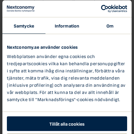
Så arbetar bedragarna – dina medarbetare är
den svagaste länken
Hundratals miljoner investeras varje år för att skydda företag
och organisationer från det allt större hotet...
Samtycke
Information
Om
Bedrägeri
Nextconomy.se använder cookies
2 MAR 2022
Webbplatsen använder egna cookies och
Skärpta ID-krav vid fakturaköp
tredjepartscookies vilka kan behandla personuppgifter
online
i syfte att komma ihåg dina inställningar, förbättra våra
tjänster, mäta trafik, visa dig relevanta meddelanden
Att handla online har ökat successivt under
många år. Onlinehandel fick dock en rejäl skjuts
(inklusive profilering) och analysera din användning av
under...
vår webbplats. För att kunna ta del av allt innehåll är
samtycke till "Marknadsförings"-cookies nödvändigt.
3 JAN 2022
Cyberkriminella sätter
säkerhetsprocesser ur spel
Tillåt alla cookies
Cyberkriminella utmanar företagens
säkerhetsprocesser och blir allt mer påstridiga.
Många företag arbetar på samma sätt och...